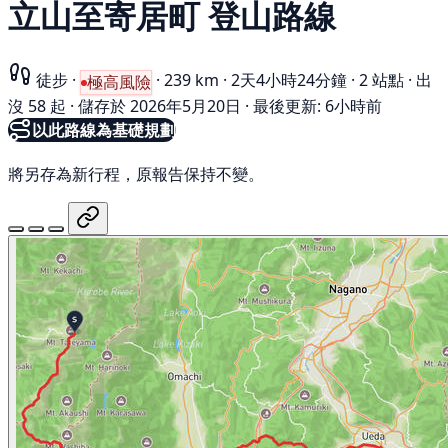
立山至寄居町 登山路線
徒步
·
·
239 km
·
2天4小時24分鐘
·
2 站點
·
出
極高風險
沒 58 起
·
儲存於 2026年5月20日
·
最後更新: 6小時前
以此路線為基礎規劃
將另存為新行程，原報告保持不變。