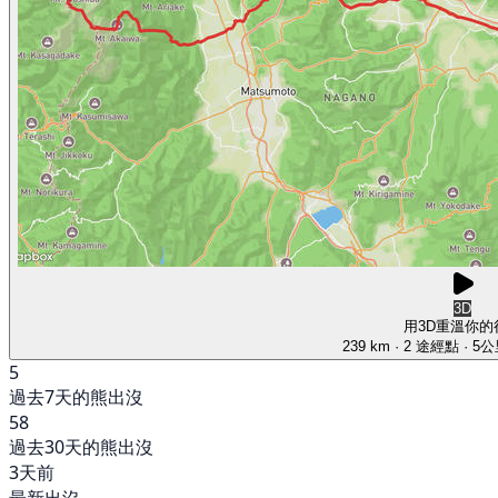
3D
用3D重溫你的
239 km
· 2 途經點
· 5
5
過去7天的熊出沒
58
過去30天的熊出沒
3天前