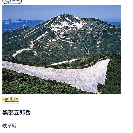
低風險
黑部五郎岳
岐阜縣