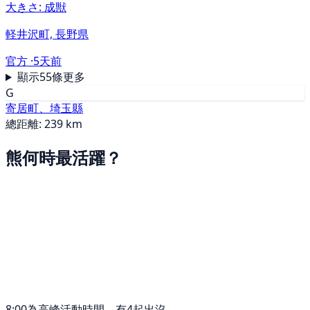
大きさ: 成獣
軽井沢町, 長野県
官方 ·
5天前
顯示55條更多
G
寄居町、埼玉縣
總距離: 239 km
熊何時最活躍？
8:00為高峰活動時間，有4起出沒