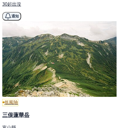
30起出沒
通知
低風險
三俣蓮華岳
富山縣