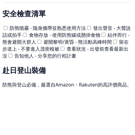
安全檢查清單
防熊噴霧 - 隨身攜帶並熟悉使用方法
發出聲音 - 大聲說
話或拍手
食物存放 - 使用防熊罐或懸掛食物
結伴而行 -
熊會避開大群人
避開黎明/黃昏 - 熊活動高峰時間
留在
步道上 - 不要進入茂密植被
查看狀況 - 出發前查看最新出
沒
告知他人 - 分享您的行程計畫
赴日登山裝備
防熊與登山必備，嚴選自Amazon・Rakuten的高評價商品。