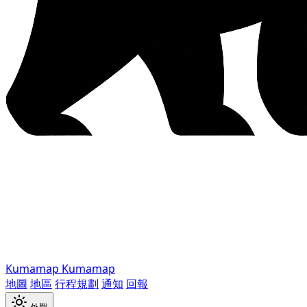
Kumamap
Kumamap
地圖
地區
行程規劃
通知
回報