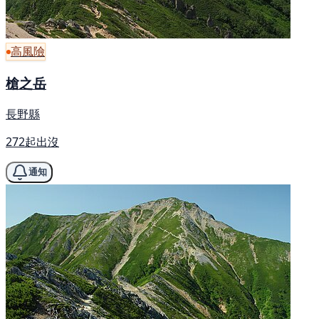
高風險
槍之岳
長野縣
272起出沒
通知