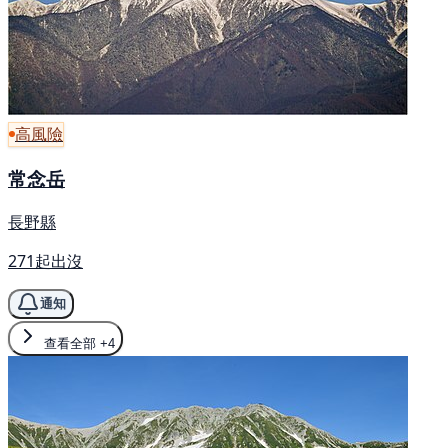
高風險
常念岳
長野縣
271起出沒
通知
查看全部
+4