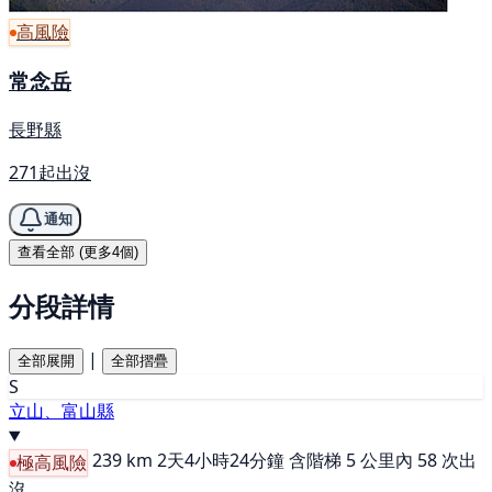
高風險
常念岳
長野縣
271起出沒
通知
查看全部 (更多4個)
分段詳情
|
全部展開
全部摺疊
S
立山、富山縣
239 km
2天4小時24分鐘
含階梯
5 公里內 58 次出
極高風險
沒