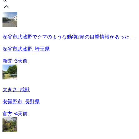
深谷市武蔵野でクマのような動物2頭の目撃情報があった。
深谷市武蔵野, 埼玉県
新聞 ·
3天前
大きさ: 成獣
安曇野市, 長野県
官方 ·
4天前