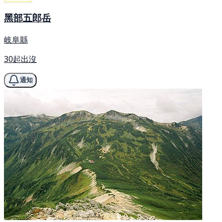
黑部五郎岳
岐阜縣
30起出沒
通知