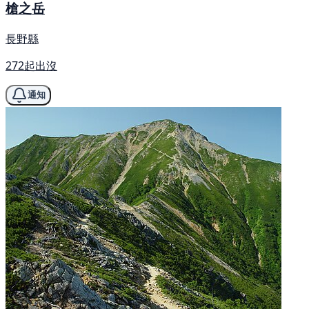
槍之岳
長野縣
272起出沒
通知