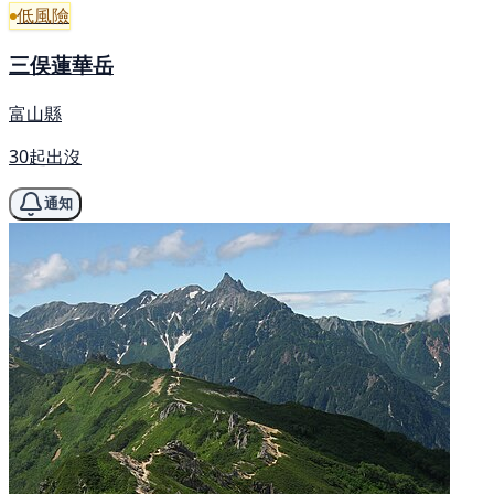
低風險
三俣蓮華岳
富山縣
30起出沒
通知