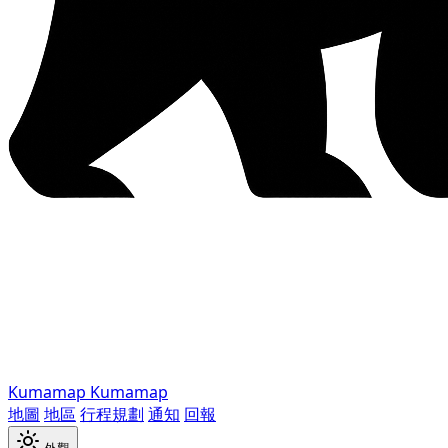
Kumamap
Kumamap
地圖
地區
行程規劃
通知
回報