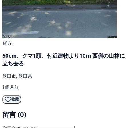
官方
60cm、クマ1頭、付近建物より10m 西側の山林に
立ち去る
秋田市, 秋田県
1個月前
收藏
留言 (0)