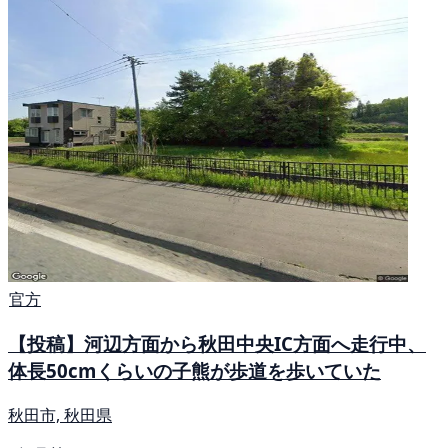
官方
【投稿】河辺方面から秋田中央IC方面へ走行中、
体長50cmくらいの子熊が歩道を歩いていた
秋田市, 秋田県