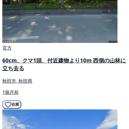
官方
60cm、クマ1頭、付近建物より10m 西側の山林に
立ち去る
秋田市, 秋田県
1個月前
收藏