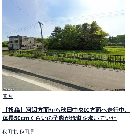
官方
【投稿】河辺方面から秋田中央IC方面へ走行中、
体長50cmくらいの子熊が歩道を歩いていた
秋田市, 秋田県