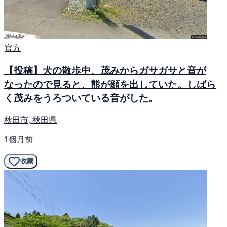
官方
【投稿】犬の散歩中、茂みからガサガサと音が
なったので見ると、熊が顔を出していた。しばら
く茂みをうろついている音がした。
秋田市, 秋田県
1個月前
收藏