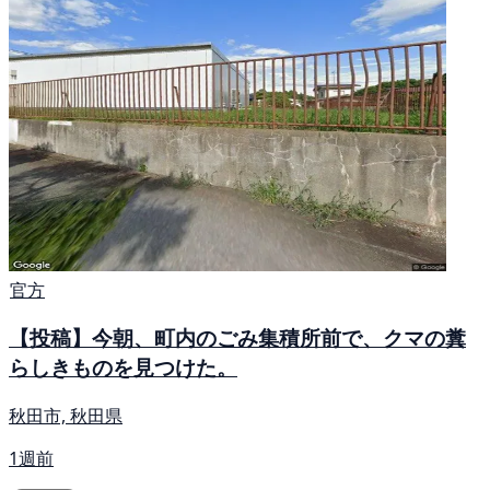
官方
【投稿】今朝、町内のごみ集積所前で、クマの糞
らしきものを見つけた。
秋田市, 秋田県
1週前