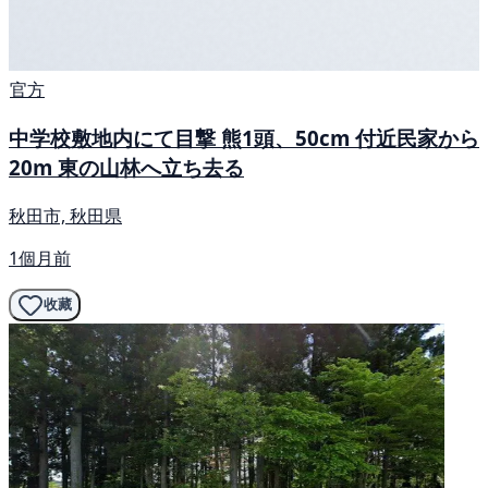
官方
中学校敷地内にて目撃 熊1頭、50cm 付近民家から
20m 東の山林へ立ち去る
秋田市, 秋田県
1個月前
收藏