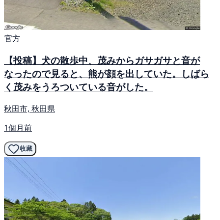
官方
【投稿】犬の散歩中、茂みからガサガサと音が
なったので見ると、熊が顔を出していた。しばら
く茂みをうろついている音がした。
秋田市, 秋田県
1個月前
收藏