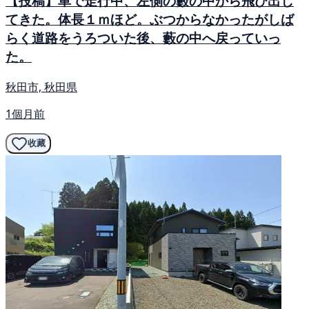
【投稿】車で走行中、左側の藪の中から飛び出し
てきた。体長１ｍほど。ぶつからなかったがしば
らく道路をうろついた後、藪の中へ戻っていっ
た。
秋田市, 秋田県
1個月前
收藏