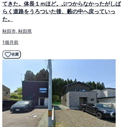
てきた。体長１ｍほど。ぶつからなかったがしば
らく道路をうろついた後、藪の中へ戻っていっ
た。
秋田市, 秋田県
1個月前
收藏