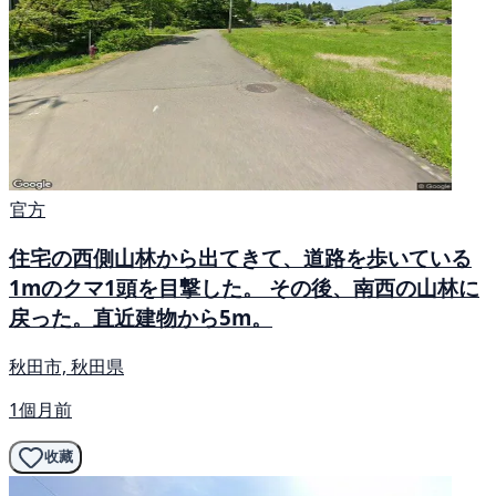
官方
住宅の西側山林から出てきて、道路を歩いている
1mのクマ1頭を目撃した。 その後、南西の山林に
戻った。直近建物から5m。
秋田市, 秋田県
1個月前
收藏