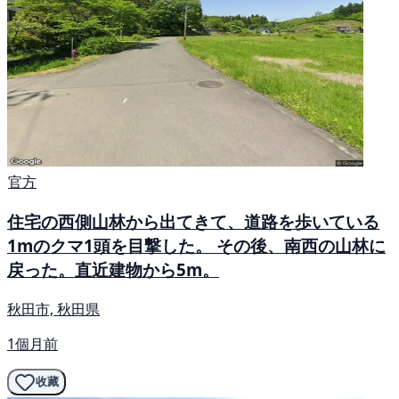
官方
住宅の西側山林から出てきて、道路を歩いている
1mのクマ1頭を目撃した。 その後、南西の山林に
戻った。直近建物から5m。
秋田市, 秋田県
1個月前
收藏