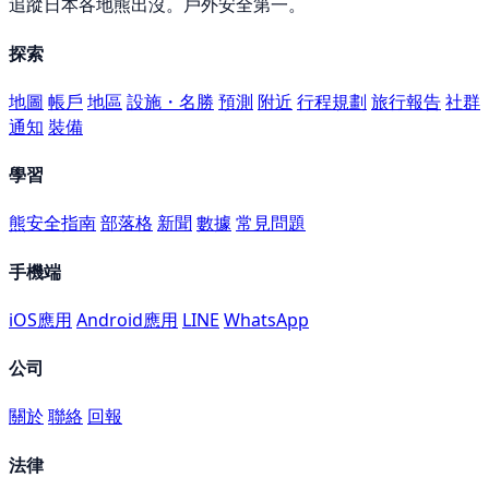
追蹤日本各地熊出沒。戶外安全第一。
探索
地圖
帳戶
地區
設施・名勝
預測
附近
行程規劃
旅行報告
社群
通知
裝備
學習
熊安全指南
部落格
新聞
數據
常見問題
手機端
iOS應用
Android應用
LINE
WhatsApp
公司
關於
聯絡
回報
法律