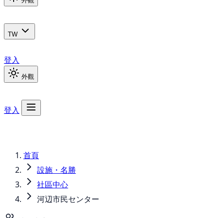
外觀
TW
登入
外觀
登入
首頁
設施・名勝
社區中心
河辺市民センター