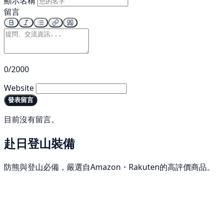
顯示名稱
留言
0/2000
Website
發表留言
目前沒有留言。
赴日登山裝備
防熊與登山必備，嚴選自Amazon・Rakuten的高評價商品。