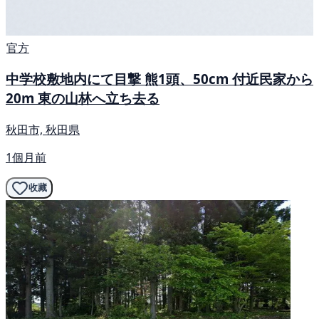
官方
中学校敷地内にて目撃 熊1頭、50cm 付近民家から
20m 東の山林へ立ち去る
秋田市, 秋田県
1個月前
收藏