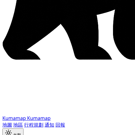
Kumamap
Kumamap
地圖
地區
行程規劃
通知
回報