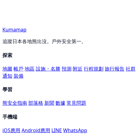
Kumamap
追蹤日本各地熊出沒。戶外安全第一。
探索
地圖
帳戶
地區
設施・名勝
預測
附近
行程規劃
旅行報告
社群
通知
裝備
學習
熊安全指南
部落格
新聞
數據
常見問題
手機端
iOS應用
Android應用
LINE
WhatsApp