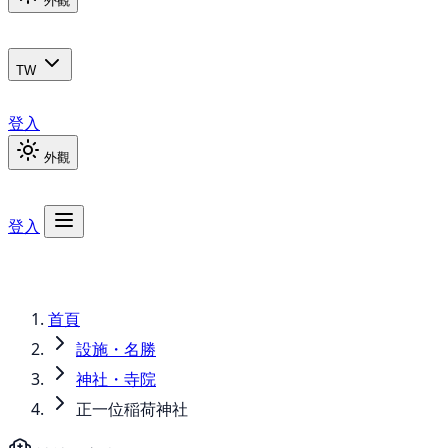
外觀
TW
登入
外觀
登入
首頁
設施・名勝
神社・寺院
正一位稲荷神社