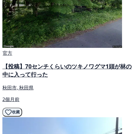
官方
【投稿】70センチくらいのツキノワグマ1頭が林の
中に入って行った
秋田市, 秋田県
2個月前
收藏