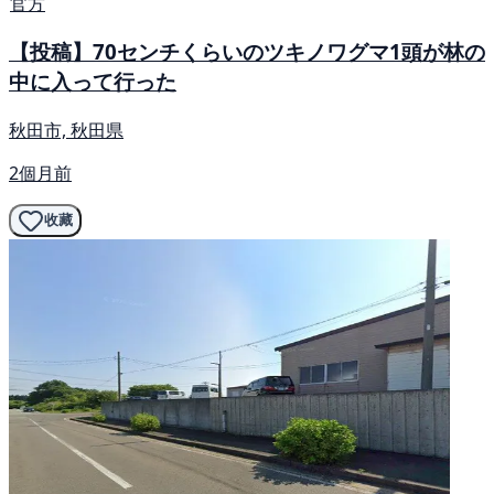
官方
【投稿】70センチくらいのツキノワグマ1頭が林の
中に入って行った
秋田市, 秋田県
2個月前
收藏