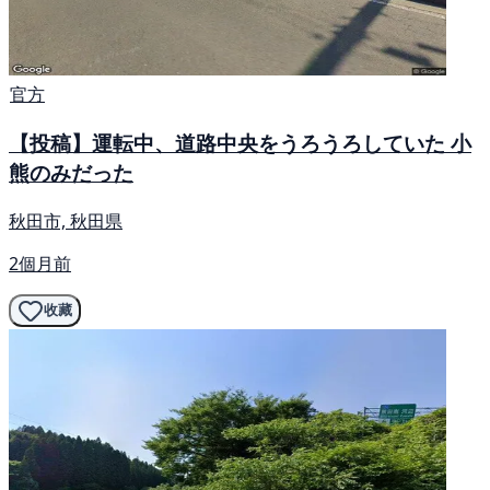
官方
【投稿】運転中、道路中央をうろうろしていた 小
熊のみだった
秋田市, 秋田県
2個月前
收藏