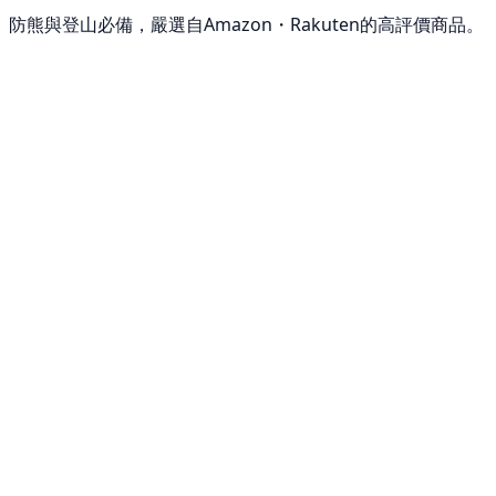
防熊與登山必備，嚴選自Amazon・Rakuten的高評價商品。