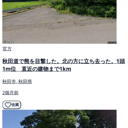
官方
秋田道で熊を目撃した。北の方に立ち去った。1頭
1m位 直近の建物まで1km
秋田市, 秋田県
2個月前
收藏