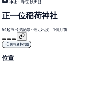
神社・寺院
秋田縣
正一位稲荷神社
54起熊出沒記錄
·
最近出沒：1個月前
回報資料問題
位置