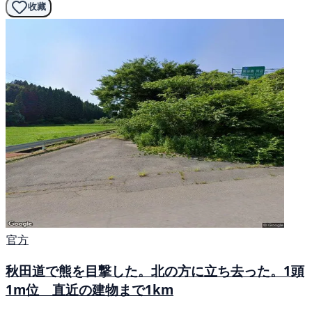
收藏
官方
秋田道で熊を目撃した。北の方に立ち去った。1頭
1m位 直近の建物まで1km