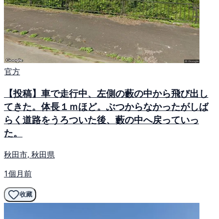
官方
【投稿】車で走行中、左側の藪の中から飛び出し
てきた。体長１ｍほど。ぶつからなかったがしば
らく道路をうろついた後、藪の中へ戻っていっ
た。
秋田市, 秋田県
1個月前
收藏