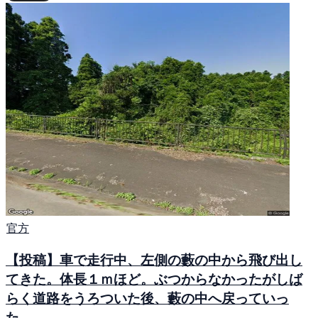
官方
【投稿】車で走行中、左側の藪の中から飛び出し
てきた。体長１ｍほど。ぶつからなかったがしば
らく道路をうろついた後、藪の中へ戻っていっ
た。