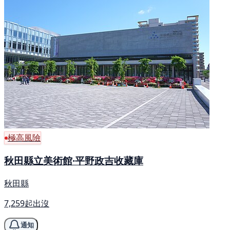
極高風險
秋田縣立美術館·平野政吉收藏庫
秋田縣
7,259起出沒
通知