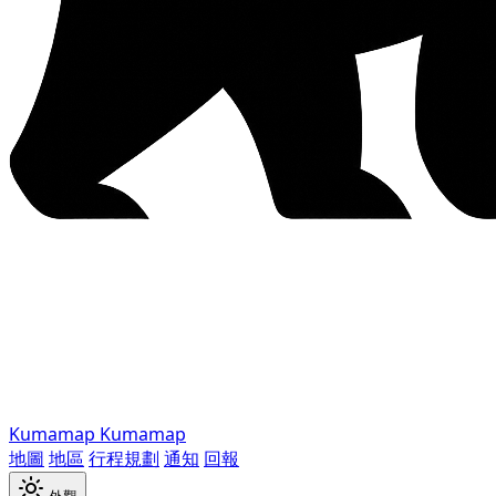
Kumamap
Kumamap
地圖
地區
行程規劃
通知
回報