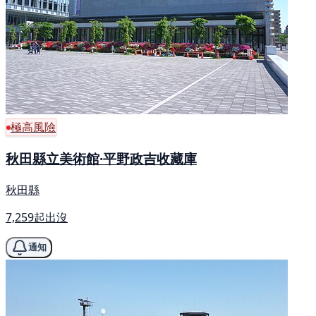
極高風險
秋田縣立美術館·平野政吉收藏庫
秋田縣
7,259起出沒
通知