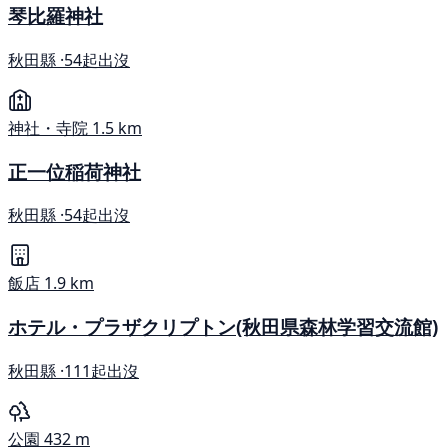
琴比羅神社
秋田縣 ·
54起出沒
神社・寺院
1.5 km
正一位稲荷神社
秋田縣 ·
54起出沒
飯店
1.9 km
ホテル・プラザクリプトン(秋田県森林学習交流館)
秋田縣 ·
111起出沒
公園
432 m