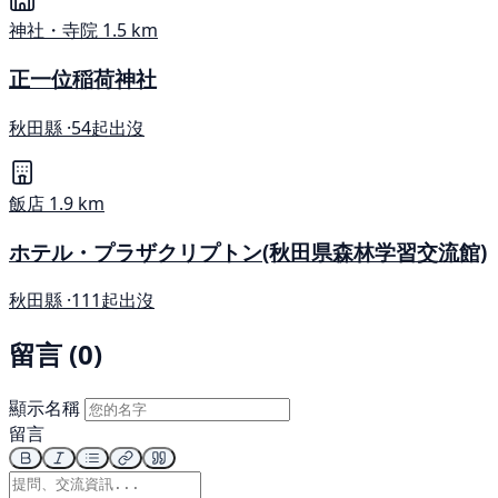
神社・寺院
1.5 km
正一位稲荷神社
秋田縣 ·
54起出沒
飯店
1.9 km
ホテル・プラザクリプトン(秋田県森林学習交流館)
秋田縣 ·
111起出沒
留言 (0)
顯示名稱
留言