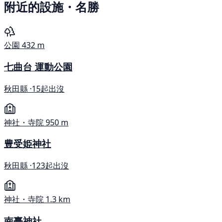
附近的設施・名勝
公園
432 m
七曲台 運動公園
秋田縣 ·
15起出沒
神社・寺院
950 m
豊受姫神社
秋田縣 ·
123起出沒
神社・寺院
1.3 km
南臺神社