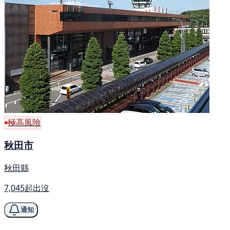
極高風險
秋田市
秋田縣
7,045起出沒
通知