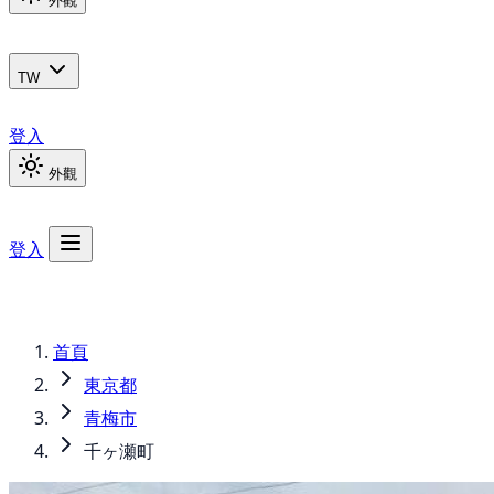
外觀
TW
登入
外觀
登入
首頁
東京都
青梅市
千ヶ瀬町