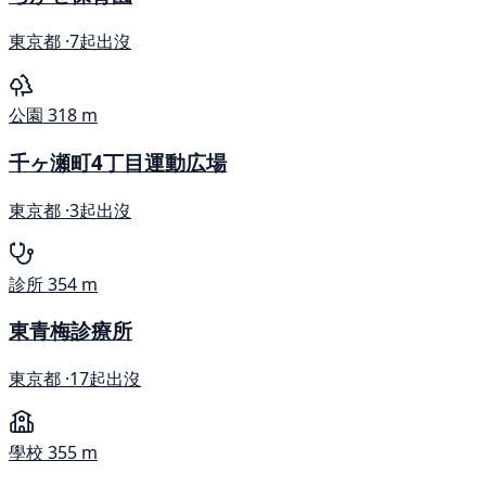
東京都 ·
7起出沒
公園
318 m
千ヶ瀬町4丁目運動広場
東京都 ·
3起出沒
診所
354 m
東青梅診療所
東京都 ·
17起出沒
學校
355 m