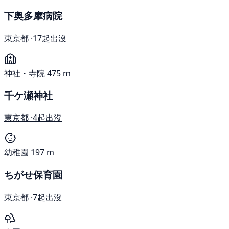
下奥多摩病院
東京都 ·
17起出沒
神社・寺院
475 m
千ケ瀬神社
東京都 ·
4起出沒
幼稚園
197 m
ちがせ保育園
東京都 ·
7起出沒