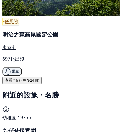
低風險
明治之森高尾國定公園
東京都
697起出沒
通知
查看全部 (更多14個)
附近的設施・名勝
幼稚園
197 m
ちがせ保育園