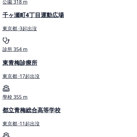
公園
318 m
千ヶ瀬町4丁目運動広場
東京都 ·
3起出沒
診所
354 m
東青梅診療所
東京都 ·
17起出沒
學校
355 m
都立青梅総合高等学校
東京都 ·
11起出沒