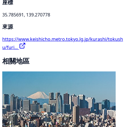
座標
35.785691, 139.270778
來源
https://www.keishicho.metro.tokyo.lg.jp/kurashi/tokush
u/furi...
相關地區