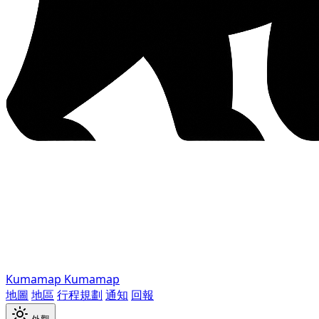
Kumamap
Kumamap
地圖
地區
行程規劃
通知
回報