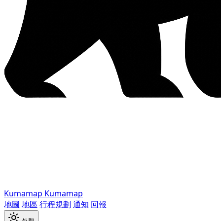
Kumamap
Kumamap
地圖
地區
行程規劃
通知
回報