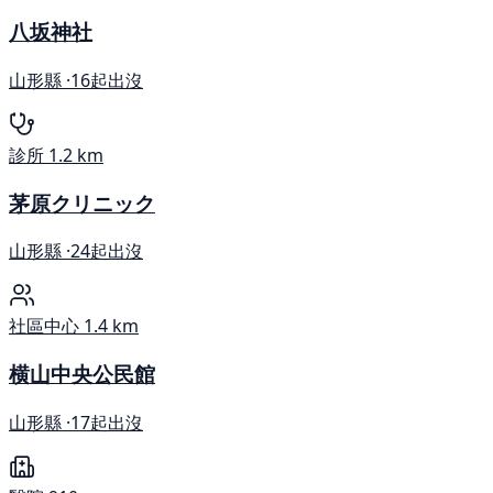
八坂神社
山形縣 ·
16起出沒
診所
1.2 km
茅原クリニック
山形縣 ·
24起出沒
社區中心
1.4 km
横山中央公民館
山形縣 ·
17起出沒