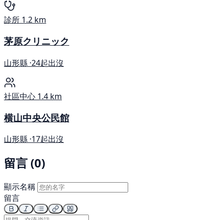
診所
1.2 km
茅原クリニック
山形縣 ·
24起出沒
社區中心
1.4 km
横山中央公民館
山形縣 ·
17起出沒
留言 (0)
顯示名稱
留言