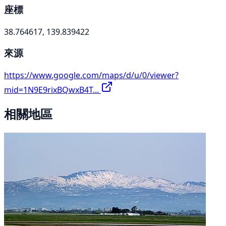
座標
38.764617, 139.839422
來源
https://www.google.com/maps/d/u/0/viewer?
mid=1N9E9rixBQwxB4T...
相關地區