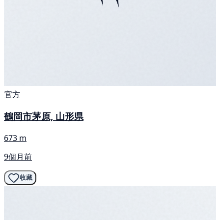
官方
鶴岡市茅原, 山形県
673 m
9個月前
收藏