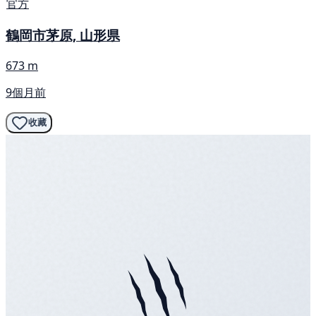
官方
鶴岡市茅原, 山形県
673 m
9個月前
收藏