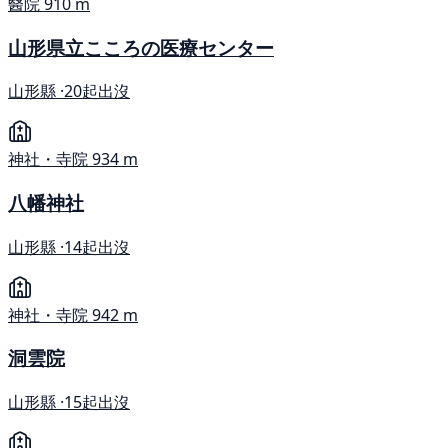
醫院
910 m
山形県立こころの医療センター
山形縣 ·
20起出沒
神社・寺院
934 m
八幡神社
山形縣 ·
14起出沒
神社・寺院
942 m
洞雲院
山形縣 ·
15起出沒