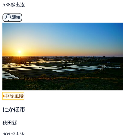
638起出沒
通知
中等風險
にかほ市
秋田縣
401起出沒