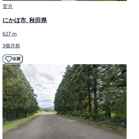
官方
にかほ市, 秋田県
627 m
3個月前
收藏