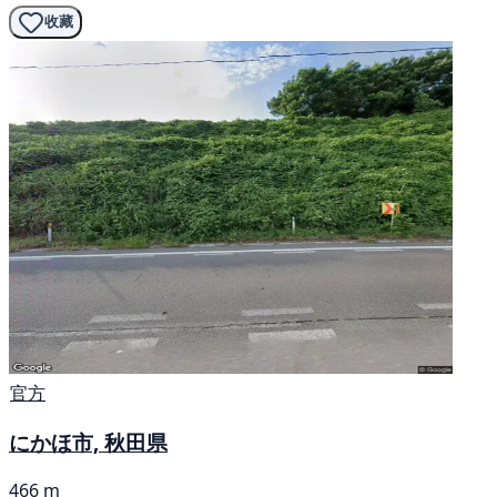
收藏
官方
にかほ市, 秋田県
466 m