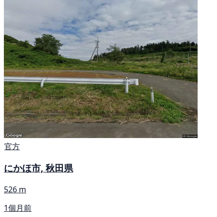
官方
にかほ市, 秋田県
526 m
1個月前