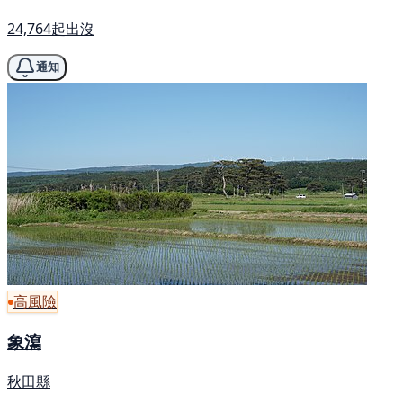
24,764起出沒
通知
高風險
象瀉
秋田縣