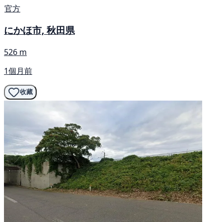
官方
にかほ市, 秋田県
526 m
1個月前
收藏