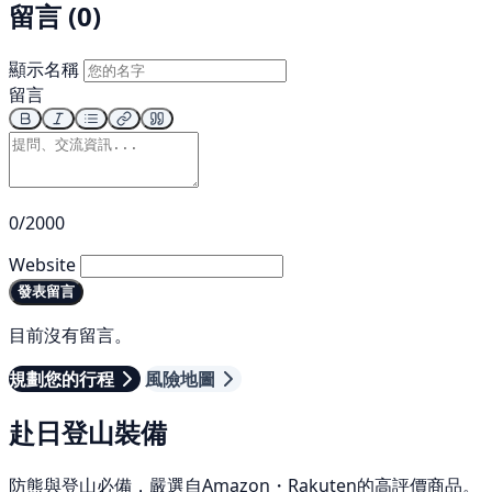
留言 (0)
顯示名稱
留言
0/2000
Website
發表留言
目前沒有留言。
規劃您的行程
風險地圖
赴日登山裝備
防熊與登山必備，嚴選自Amazon・Rakuten的高評價商品。