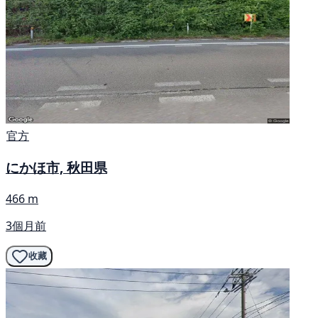
官方
にかほ市, 秋田県
466 m
3個月前
收藏