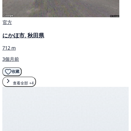
官方
にかほ市, 秋田県
712 m
3個月前
收藏
查看全部
+4