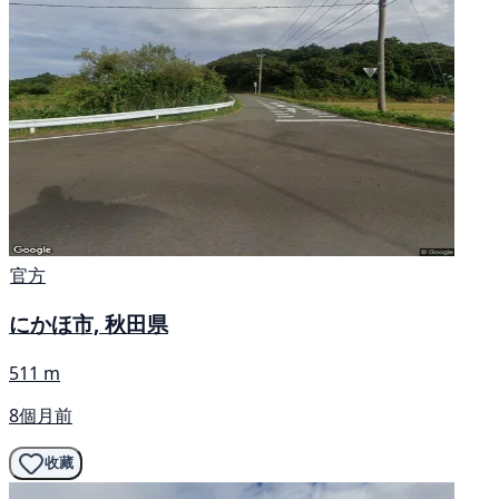
官方
にかほ市, 秋田県
511 m
8個月前
收藏