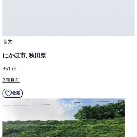
官方
にかほ市, 秋田県
351 m
2個月前
收藏