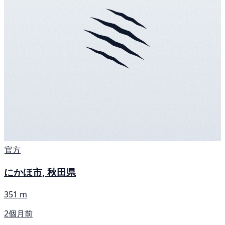
官方
にかほ市, 秋田県
351 m
2個月前