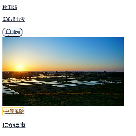
秋田縣
638起出沒
通知
中等風險
にかほ市