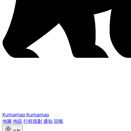
Kumamap
Kumamap
地圖
地區
行程規劃
通知
回報