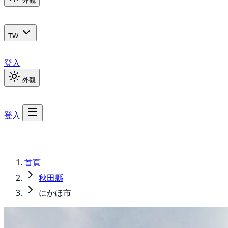
外觀
TW
登入
外觀
登入
首頁
秋田縣
にかほ市