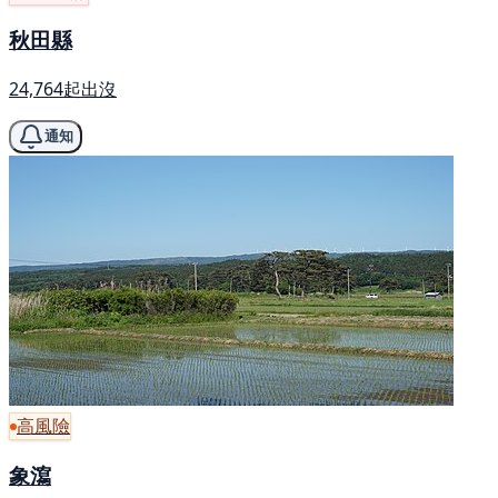
秋田縣
24,764起出沒
通知
高風險
象瀉