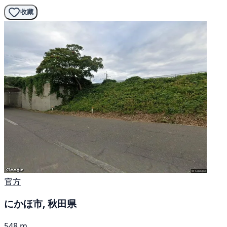
收藏
官方
にかほ市, 秋田県
548 m