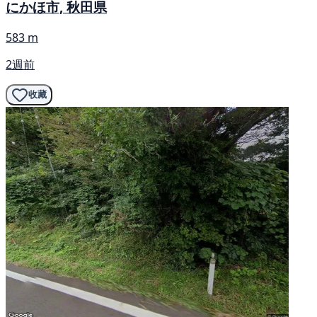
にかほ市, 秋田県
583 m
2週前
收藏