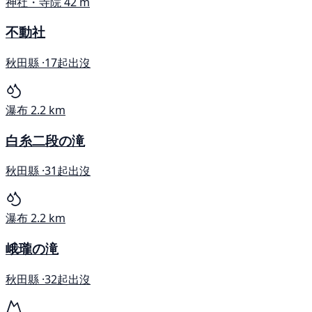
神社・寺院
42 m
不動社
秋田縣 ·
17起出沒
瀑布
2.2 km
白糸二段の滝
秋田縣 ·
31起出沒
瀑布
2.2 km
峨瓏の滝
秋田縣 ·
32起出沒