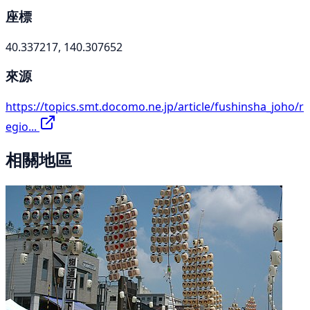
座標
40.337217, 140.307652
來源
https://topics.smt.docomo.ne.jp/article/fushinsha_joho/r
egio...
相關地區