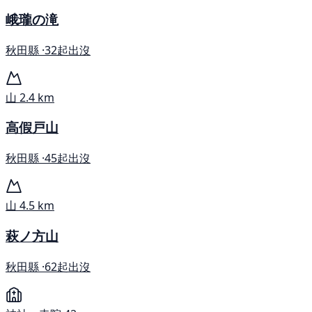
峨瓏の滝
秋田縣 ·
32起出沒
山
2.4 km
高假戸山
秋田縣 ·
45起出沒
山
4.5 km
萩ノ方山
秋田縣 ·
62起出沒