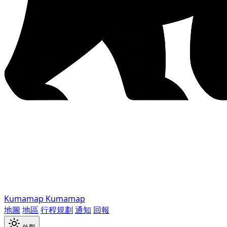
Kumamap
Kumamap
地圖
地區
行程規劃
通知
回報