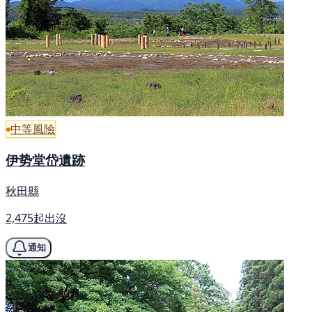
中等風險
伊势堂岱遺跡
秋田縣
2,475起出沒
通知