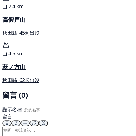
山
2.4 km
高假戸山
秋田縣 ·
45起出沒
山
4.5 km
萩ノ方山
秋田縣 ·
62起出沒
留言 (0)
顯示名稱
留言