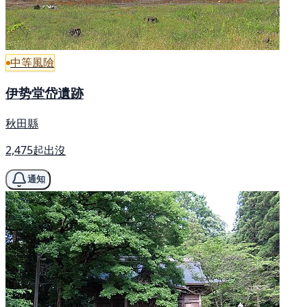
中等風險
伊势堂岱遺跡
秋田縣
2,475起出沒
通知