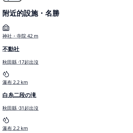
附近的設施・名勝
神社・寺院
42 m
不動社
秋田縣 ·
17起出沒
瀑布
2.2 km
白糸二段の滝
秋田縣 ·
31起出沒
瀑布
2.2 km