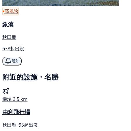
高風險
象瀉
秋田縣
638起出沒
通知
附近的設施・名勝
機場
3.5 km
由利飛行場
秋田縣 ·
95起出沒