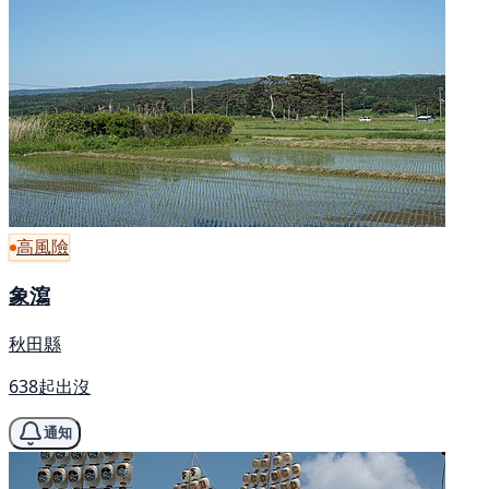
高風險
象瀉
秋田縣
638起出沒
通知