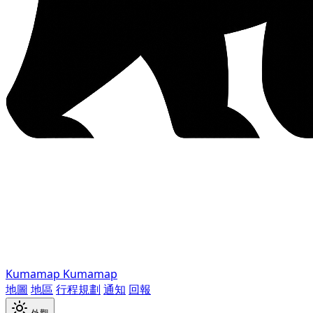
Kumamap
Kumamap
地圖
地區
行程規劃
通知
回報