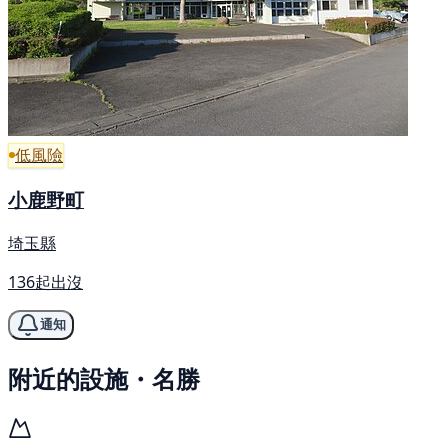
低風險
小鹿野町
埼玉縣
136起出沒
通知
附近的設施・名勝