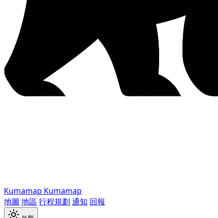
Kumamap
Kumamap
地圖
地區
行程規劃
通知
回報