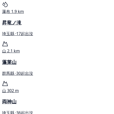
瀑布
1.9 km
昇竜ノ滝
埼玉縣 ·
17起出沒
山
2.1 km
蓬莱山
群馬縣 ·
30起出沒
山
302 m
両神山
埼玉縣 ·
36起出沒