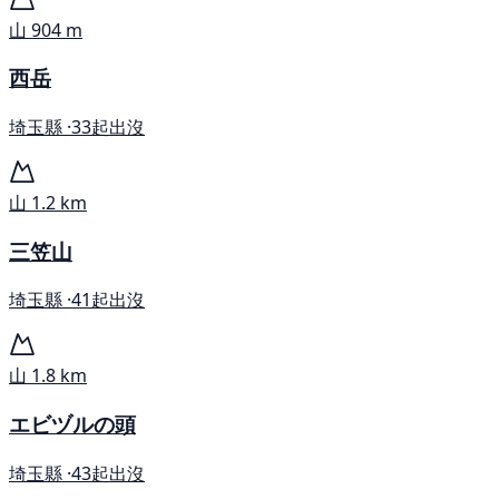
山
904 m
西岳
埼玉縣 ·
33起出沒
山
1.2 km
三笠山
埼玉縣 ·
41起出沒
山
1.8 km
エビヅルの頭
埼玉縣 ·
43起出沒