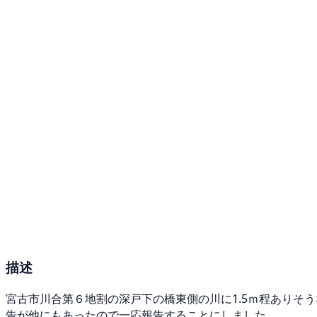
描述
宮古市川合第６地割の深戸下の橋東側の川に1.5ｍ程ありそ
告が他にもあったので一応報告することにしました。