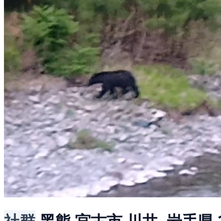
社群
黑熊
宮古市 川井, 岩手県