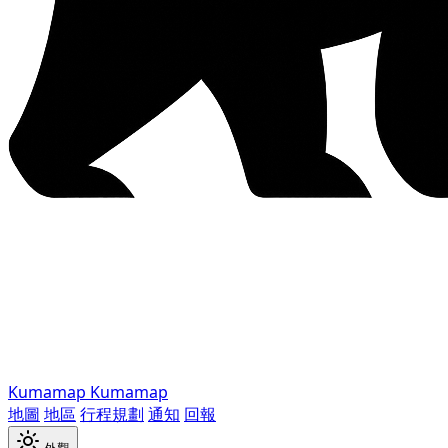
Kumamap
Kumamap
地圖
地區
行程規劃
通知
回報