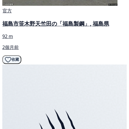
官方
福島市笹木野天竺田の「福島製鋼」, 福島県
92 m
2個月前
收藏