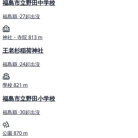
福島市立野田中学校
福島縣 ·
27起出沒
神社・寺院
813 m
王老杉稲荷神社
福島縣 ·
24起出沒
學校
821 m
福島市立野田小学校
福島縣 ·
30起出沒
公園
870 m