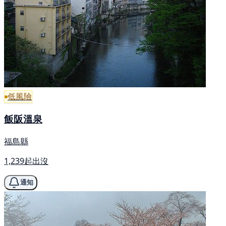
低風險
飯阪溫泉
福島縣
1,239起出沒
通知