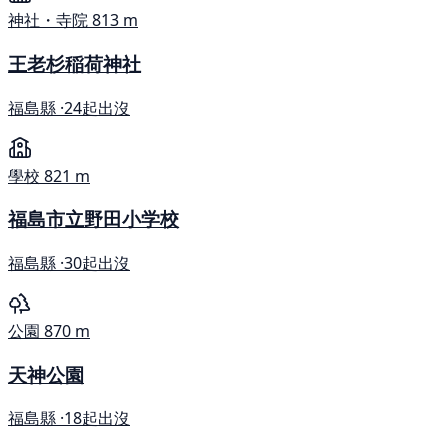
神社・寺院
813 m
王老杉稲荷神社
福島縣 ·
24起出沒
學校
821 m
福島市立野田小学校
福島縣 ·
30起出沒
公園
870 m
天神公園
福島縣 ·
18起出沒