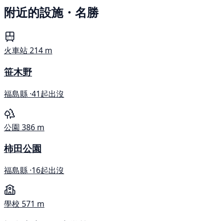
附近的設施・名勝
火車站
214 m
笹木野
福島縣 ·
41起出沒
公園
386 m
柿田公園
福島縣 ·
16起出沒
學校
571 m