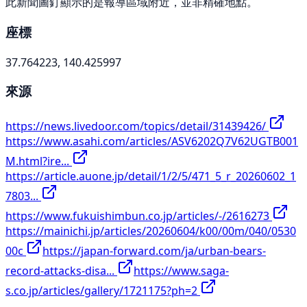
此新聞圖釘顯示的是報導區域附近，並非精確地點。
座標
37.764223, 140.425997
來源
https://news.livedoor.com/topics/detail/31439426/
https://www.asahi.com/articles/ASV6202Q7V62UGTB001
M.html?ire...
https://article.auone.jp/detail/1/2/5/471_5_r_20260602_1
7803...
https://www.fukuishimbun.co.jp/articles/-/2616273
https://mainichi.jp/articles/20260604/k00/00m/040/0530
00c
https://japan-forward.com/ja/urban-bears-
record-attacks-disa...
https://www.saga-
s.co.jp/articles/gallery/1721175?ph=2