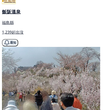
低風險
飯阪溫泉
福島縣
1,239起出沒
通知