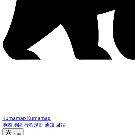
Kumamap
Kumamap
地圖
地區
行程規劃
通知
回報