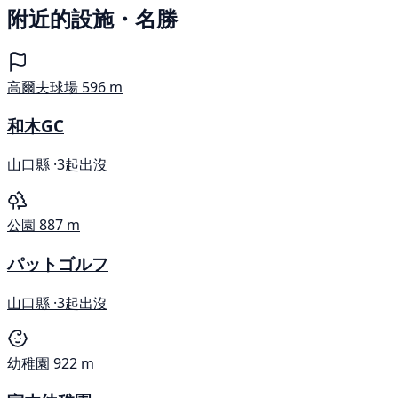
附近的設施・名勝
高爾夫球場
596 m
和木GC
山口縣 ·
3起出沒
公園
887 m
パットゴルフ
山口縣 ·
3起出沒
幼稚園
922 m