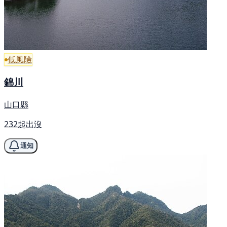
低風險
錦川
山口縣
232起出沒
通知