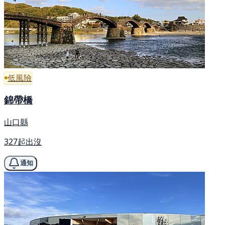
低風險
錦帶橋
山口縣
327起出沒
通知