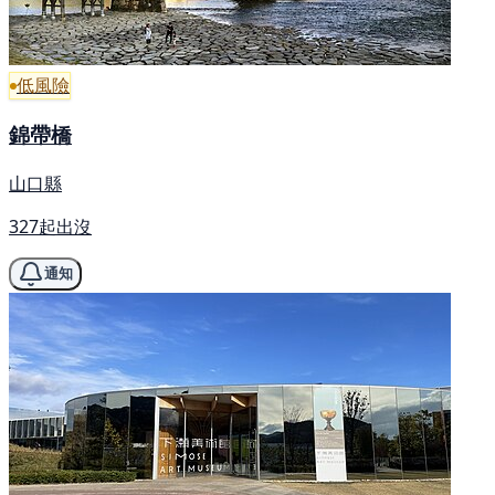
低風險
錦帶橋
山口縣
327起出沒
通知