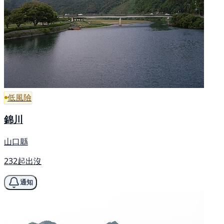
低風險
錦川
山口縣
232起出沒
通知