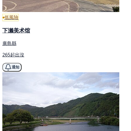
低風險
下濑美术馆
廣島縣
265起出沒
通知