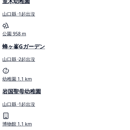
室木幼稚園
山口縣 ·
1起出沒
公園
958 m
蜂ヶ峯Gガーデン
山口縣 ·
2起出沒
幼稚園
1.1 km
岩国聖母幼稚園
山口縣 ·
1起出沒
博物館
1.1 km