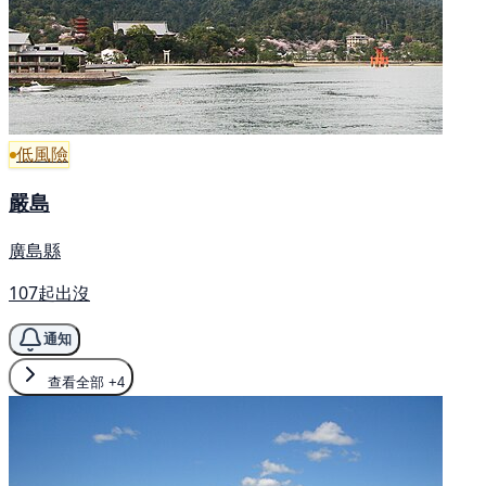
低風險
嚴島
廣島縣
107起出沒
通知
查看全部
+4