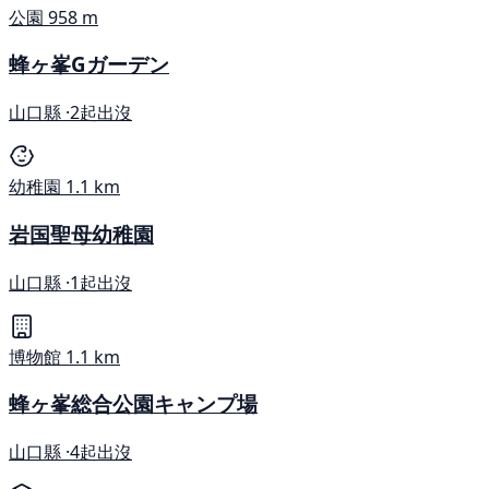
公園
958 m
蜂ヶ峯Gガーデン
山口縣 ·
2起出沒
幼稚園
1.1 km
岩国聖母幼稚園
山口縣 ·
1起出沒
博物館
1.1 km
蜂ヶ峯総合公園キャンプ場
山口縣 ·
4起出沒