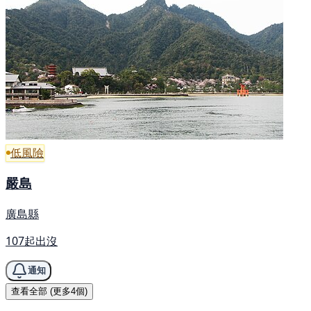
低風險
嚴島
廣島縣
107起出沒
通知
查看全部 (更多4個)