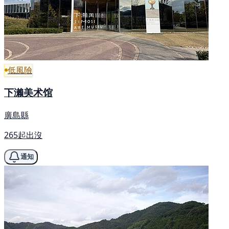
低風險
下濑美术馆
廣島縣
265起出沒
通知