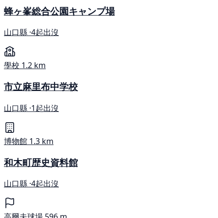
蜂ヶ峯総合公園キャンプ場
山口縣 ·
4起出沒
學校
1.2 km
市立麻里布中学校
山口縣 ·
1起出沒
博物館
1.3 km
和木町歴史資料館
山口縣 ·
4起出沒
高爾夫球場
596 m