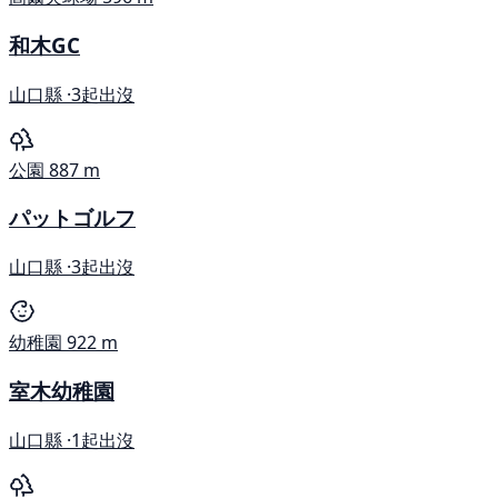
和木GC
山口縣 ·
3起出沒
公園
887 m
パットゴルフ
山口縣 ·
3起出沒
幼稚園
922 m
室木幼稚園
山口縣 ·
1起出沒