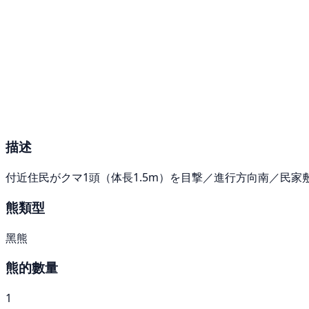
描述
付近住民がクマ1頭（体長1.5m）を目撃／進行方向南／民家
熊類型
黑熊
熊的數量
1