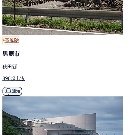
高風險
男鹿市
秋田縣
396起出沒
通知