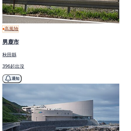
高風險
男鹿市
秋田縣
396起出沒
通知