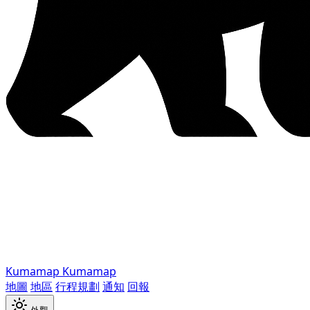
Kumamap
Kumamap
地圖
地區
行程規劃
通知
回報