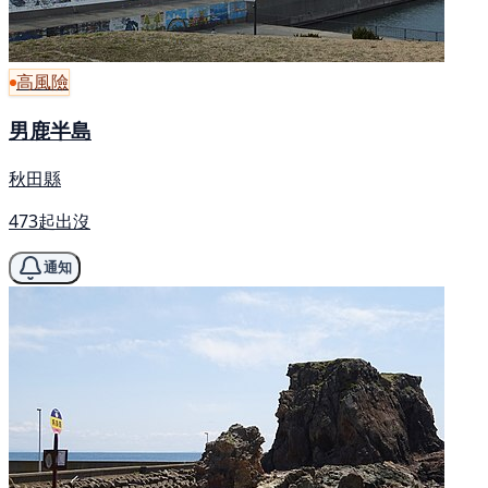
高風險
男鹿半島
秋田縣
473起出沒
通知