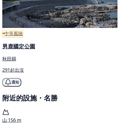
中等風險
男鹿國定公園
秋田縣
291起出沒
通知
附近的設施・名勝
山
156 m