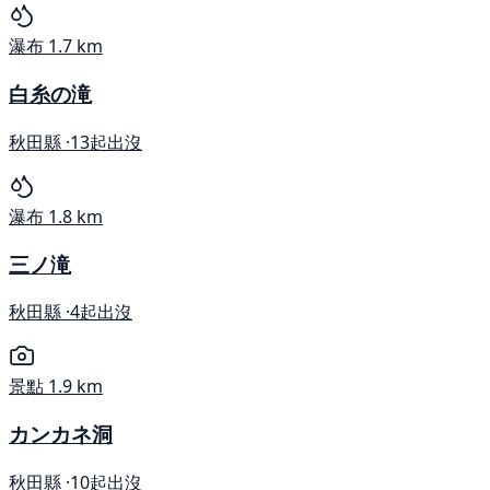
瀑布
1.7 km
白糸の滝
秋田縣 ·
13起出沒
瀑布
1.8 km
三ノ滝
秋田縣 ·
4起出沒
景點
1.9 km
カンカネ洞
秋田縣 ·
10起出沒