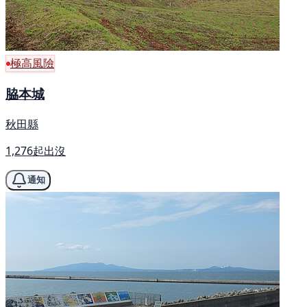
極高風險
脇本城
秋田縣
1,276起出沒
通知