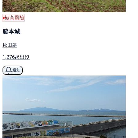
極高風險
脇本城
秋田縣
1,276起出沒
通知