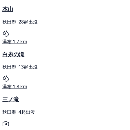
本山
秋田縣 ·
28起出沒
瀑布
1.7 km
白糸の滝
秋田縣 ·
13起出沒
瀑布
1.8 km
三ノ滝
秋田縣 ·
4起出沒