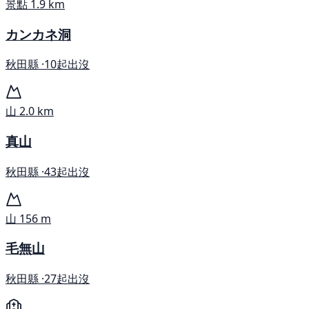
景點
1.9 km
カンカネ洞
秋田縣 ·
10起出沒
山
2.0 km
真山
秋田縣 ·
43起出沒
山
156 m
毛無山
秋田縣 ·
27起出沒