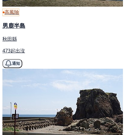
高風險
男鹿半島
秋田縣
473起出沒
通知