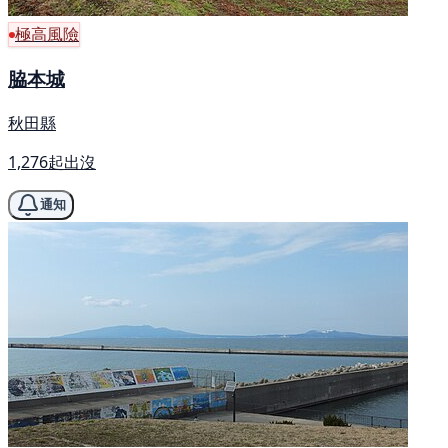
極高風險
脇本城
秋田縣
1,276起出沒
通知