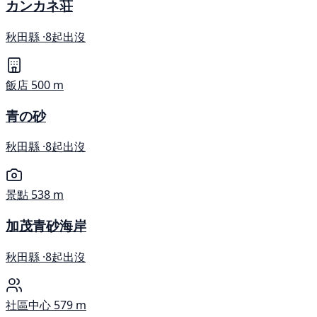
カンカネ荘
秋田縣 ·
8起出沒
飯店
500 m
青の砂
秋田縣 ·
8起出沒
景點
538 m
加茂青砂海岸
秋田縣 ·
8起出沒
社區中心
579 m