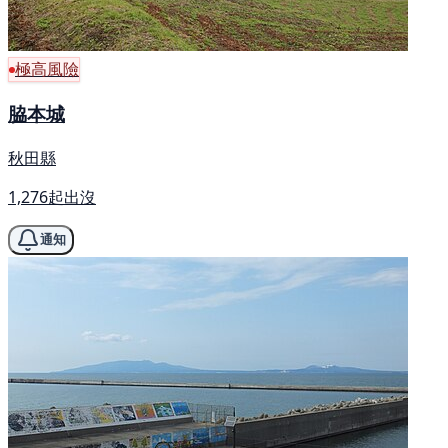
極高風險
脇本城
秋田縣
1,276起出沒
通知