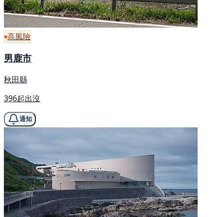
高風險
男鹿市
秋田縣
396起出沒
通知