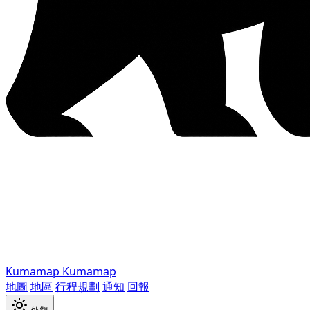
Kumamap
Kumamap
地圖
地區
行程規劃
通知
回報