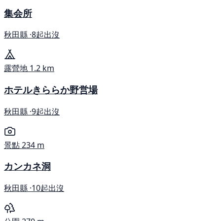
集会所
秋田縣 ·
8起出沒
露營地
1.2 km
ホテルきららか野営場
秋田縣 ·
9起出沒
景點
234 m
カンカネ洞
秋田縣 ·
10起出沒