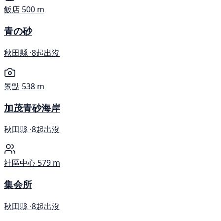
飯店
500 m
青の砂
秋田縣 ·
8起出沒
景點
538 m
加茂青砂海岸
秋田縣 ·
8起出沒
社區中心
579 m
集会所
秋田縣 ·
8起出沒