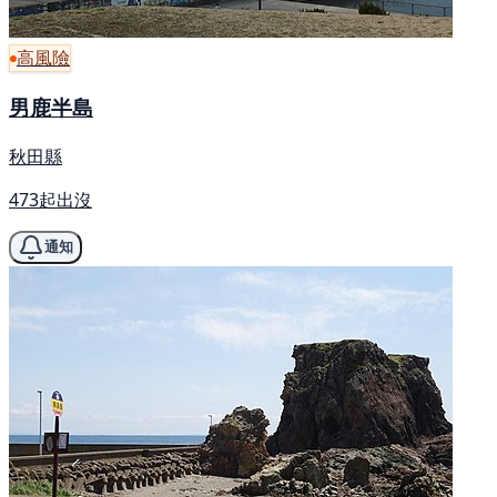
高風險
男鹿半島
秋田縣
473起出沒
通知