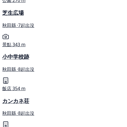
公園
270 m
芝生広場
秋田縣 ·
7起出沒
景點
343 m
小中学校跡
秋田縣 ·
8起出沒
飯店
354 m
カンカネ荘
秋田縣 ·
8起出沒