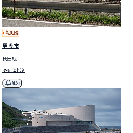
高風險
男鹿市
秋田縣
396起出沒
通知