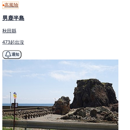
高風險
男鹿半島
秋田縣
473起出沒
通知