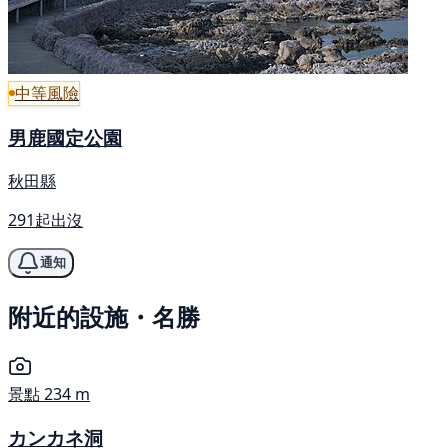
中等風險
男鹿國定公園
秋田縣
291起出沒
通知
附近的設施・名勝
景點
234 m
カンカネ洞