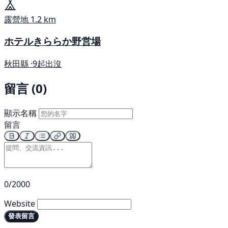
露營地
1.2 km
ホテルきららか野営場
秋田縣 ·
9起出沒
留言 (0)
顯示名稱
留言
0/2000
Website
發表留言