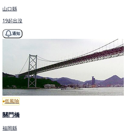
山口縣
19起出沒
通知
低風險
關門橋
福岡縣