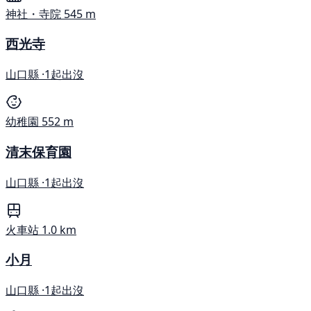
神社・寺院
545 m
西光寺
山口縣 ·
1起出沒
幼稚園
552 m
清末保育園
山口縣 ·
1起出沒
火車站
1.0 km
小月
山口縣 ·
1起出沒