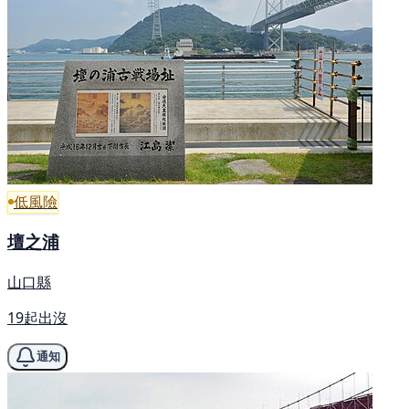
低風險
壇之浦
山口縣
19起出沒
通知