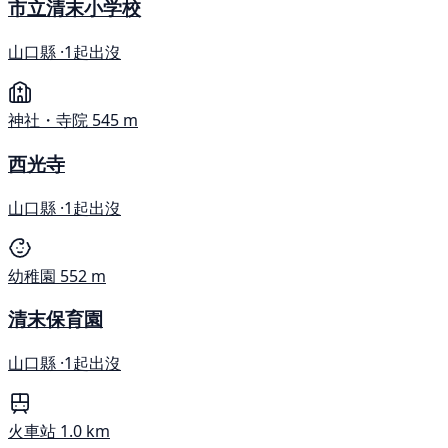
市立清末小学校
山口縣 ·
1起出沒
神社・寺院
545 m
西光寺
山口縣 ·
1起出沒
幼稚園
552 m
清末保育園
山口縣 ·
1起出沒
火車站
1.0 km