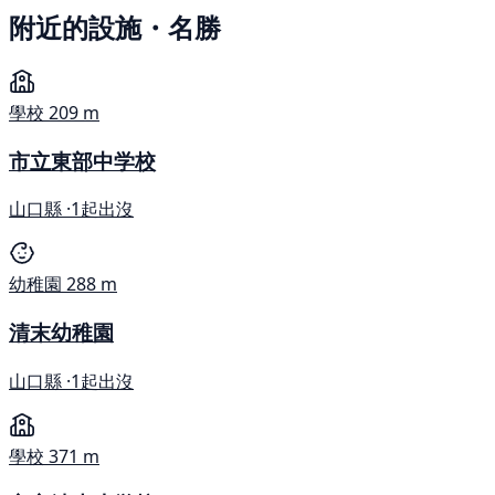
附近的設施・名勝
學校
209 m
市立東部中学校
山口縣 ·
1起出沒
幼稚園
288 m
清末幼稚園
山口縣 ·
1起出沒
學校
371 m