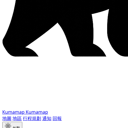
Kumamap
Kumamap
地圖
地區
行程規劃
通知
回報