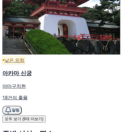
낮은 위험
아카마 신궁
야마구치현
18건의 출몰
알림
모두 보기 (9개 더보기)