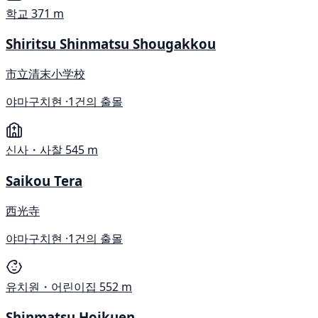
학교
371 m
Shiritsu Shinmatsu Shougakkou
市立清末小学校
야마구치현 ·
1건의 출몰
신사・사찰
545 m
Saikou Tera
西光寺
야마구치현 ·
1건의 출몰
유치원・어린이집
552 m
Shinmatsu Hoikuen