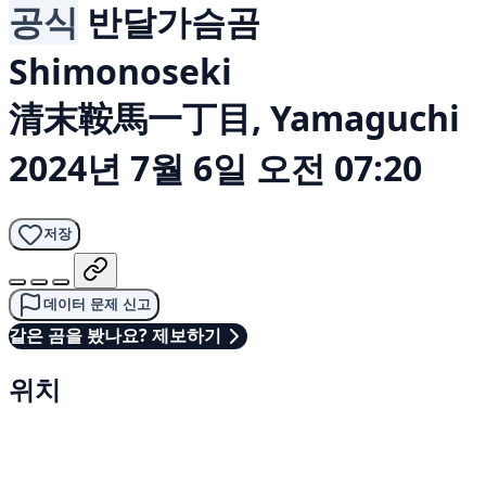
공식
반달가슴곰
Shimonoseki
清末鞍馬一丁目, Yamaguchi
2024년 7월 6일 오전 07:20
저장
데이터 문제 신고
같은 곰을 봤나요? 제보하기
위치