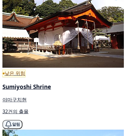
낮은 위험
Sumiyoshi Shrine
야마구치현
32건의 출몰
알림