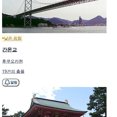
낮은 위험
간몬교
후쿠오카현
19건의 출몰
알림