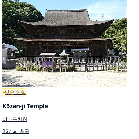
낮은 위험
Kōzan-ji Temple
야마구치현
26건의 출몰