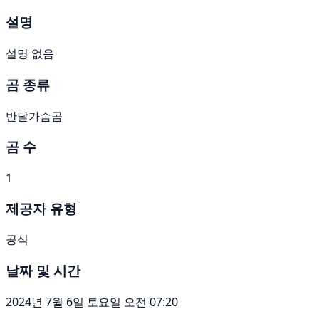
설명
설명 없음
곰 종류
반달가슴곰
곰 수
1
제공자 유형
공식
날짜 및 시간
2024년 7월 6일 토요일 오전 07:20