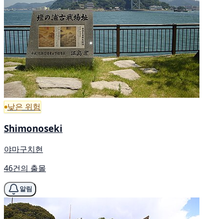
낮은 위험
Shimonoseki
야마구치현
46건의 출몰
알림