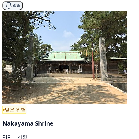
알림
낮은 위험
Nakayama Shrine
야마구치현