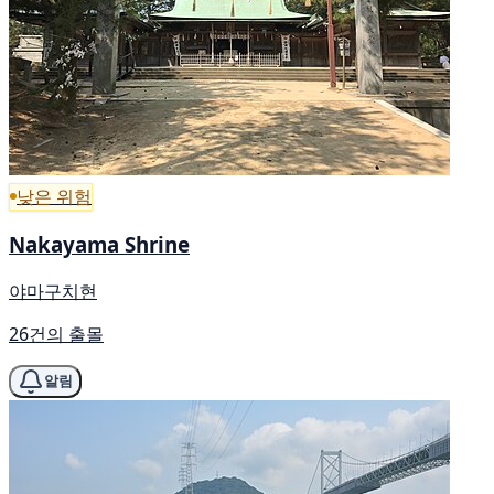
낮은 위험
Nakayama Shrine
야마구치현
26건의 출몰
알림