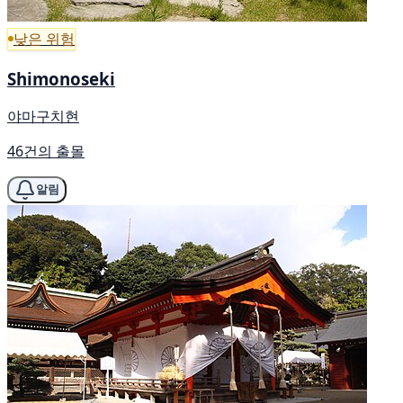
낮은 위험
Shimonoseki
야마구치현
46건의 출몰
알림