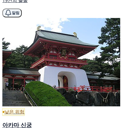
19건의 출몰
알림
낮은 위험
아카마 신궁