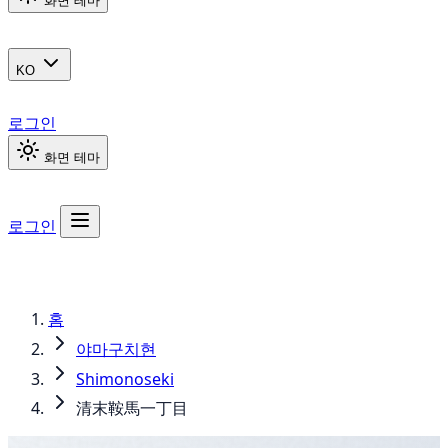
화면 테마
KO
로그인
화면 테마
로그인
홈
야마구치현
Shimonoseki
清末鞍馬一丁目