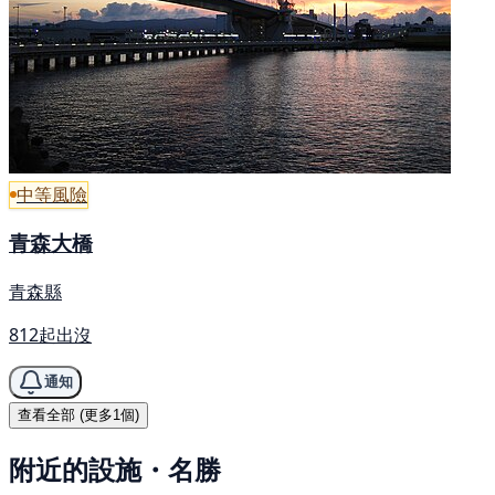
中等風險
青森大橋
青森縣
812起出沒
通知
查看全部 (更多1個)
附近的設施・名勝