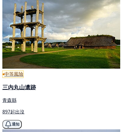
中等風險
三內丸山遺跡
青森縣
897起出沒
通知