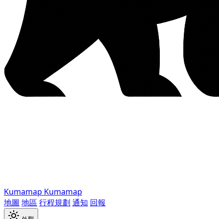
Kumamap
Kumamap
地圖
地區
行程規劃
通知
回報