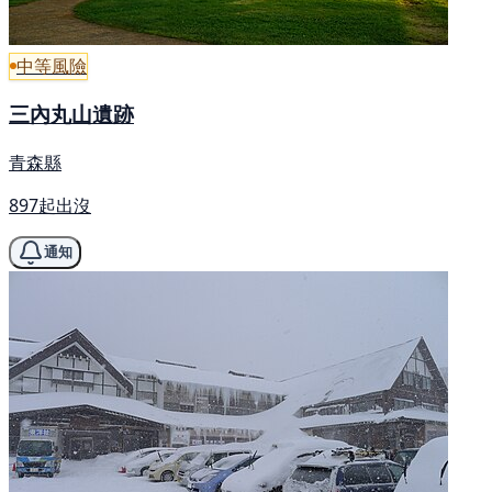
中等風險
三內丸山遺跡
青森縣
897起出沒
通知