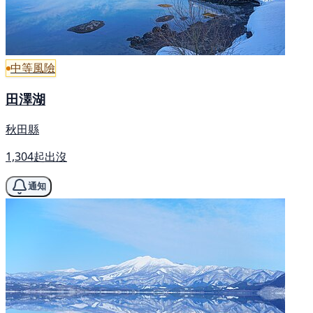
中等風險
田澤湖
秋田縣
1,304起出沒
通知