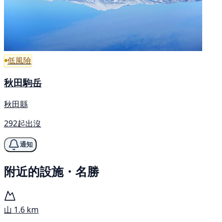
低風險
秋田駒岳
秋田縣
292起出沒
通知
附近的設施・名勝
山
1.6 km