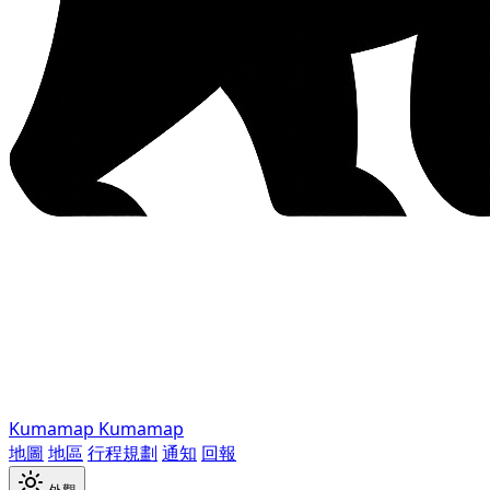
Kumamap
Kumamap
地圖
地區
行程規劃
通知
回報