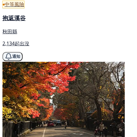
中等風險
抱返溪谷
秋田縣
2,134起出沒
通知