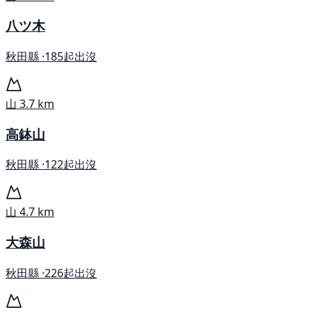
八ツ木
秋田縣 ·
185起出沒
山
3.7 km
高鉢山
秋田縣 ·
122起出沒
山
4.7 km
大森山
秋田縣 ·
226起出沒