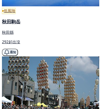
低風險
秋田駒岳
秋田縣
292起出沒
通知