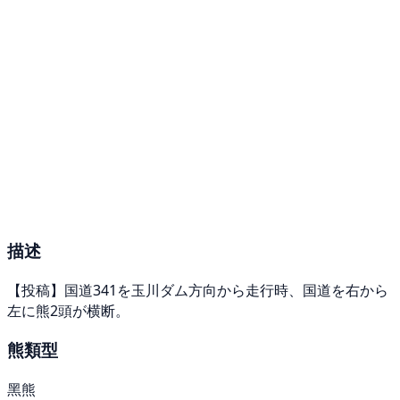
描述
【投稿】国道341を玉川ダム方向から走行時、国道を右から
左に熊2頭が横断。
熊類型
黑熊