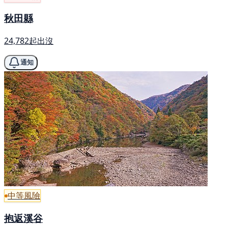
秋田縣
24,782起出沒
通知
中等風險
抱返溪谷