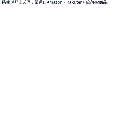
防熊與登山必備，嚴選自Amazon・Rakuten的高評價商品。