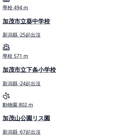
學校
494 m
加茂市立葵中学校
新潟縣 ·
25起出沒
學校
571 m
加茂市立下条小学校
新潟縣 ·
24起出沒
動物園
802 m
加茂山公園リス園
新潟縣 ·
67起出沒