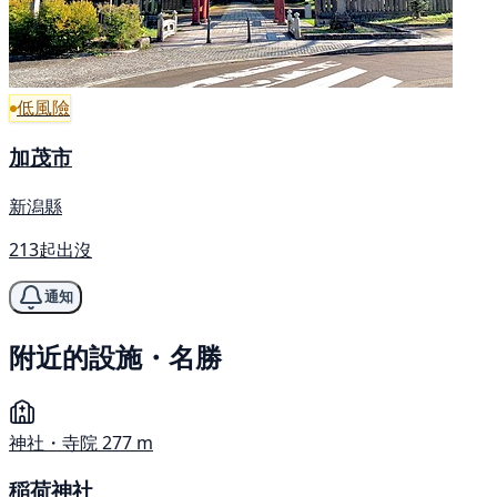
低風險
加茂市
新潟縣
213起出沒
通知
附近的設施・名勝
神社・寺院
277 m
稲荷神社