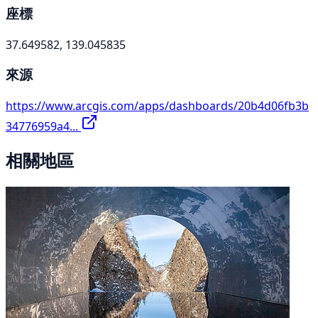
座標
37.649582, 139.045835
來源
https://www.arcgis.com/apps/dashboards/20b4d06fb3b
34776959a4...
相關地區