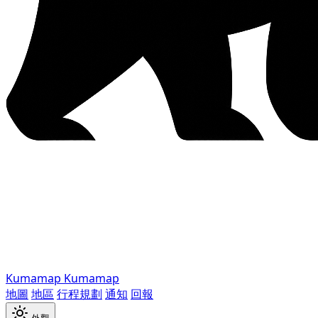
Kumamap
Kumamap
地圖
地區
行程規劃
通知
回報