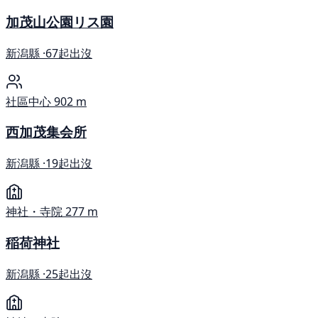
加茂山公園リス園
新潟縣 ·
67起出沒
社區中心
902 m
西加茂集会所
新潟縣 ·
19起出沒
神社・寺院
277 m
稲荷神社
新潟縣 ·
25起出沒