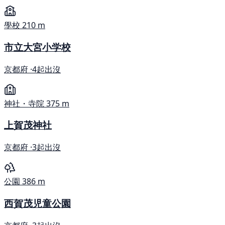
學校
210 m
市立大宮小学校
京都府 ·
4起出沒
神社・寺院
375 m
上賀茂神社
京都府 ·
3起出沒
公園
386 m
西賀茂児童公園