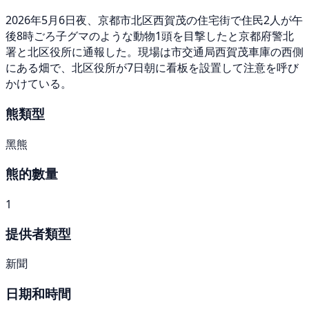
2026年5月6日夜、京都市北区西賀茂の住宅街で住民2人が午
後8時ごろ子グマのような動物1頭を目撃したと京都府警北
署と北区役所に通報した。現場は市交通局西賀茂車庫の西側
にある畑で、北区役所が7日朝に看板を設置して注意を呼び
かけている。
熊類型
黑熊
熊的數量
1
提供者類型
新聞
日期和時間