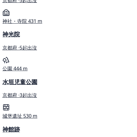
京都府 ·
3起出沒
神社・寺院
431 m
神光院
京都府 ·
5起出沒
公園
444 m
水垣児童公園
京都府 ·
3起出沒
城堡遺址
530 m
神館跡