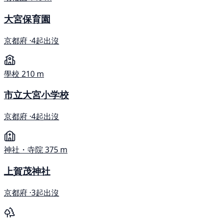
大宮保育園
京都府 ·
4起出沒
學校
210 m
市立大宮小学校
京都府 ·
4起出沒
神社・寺院
375 m
上賀茂神社
京都府 ·
3起出沒