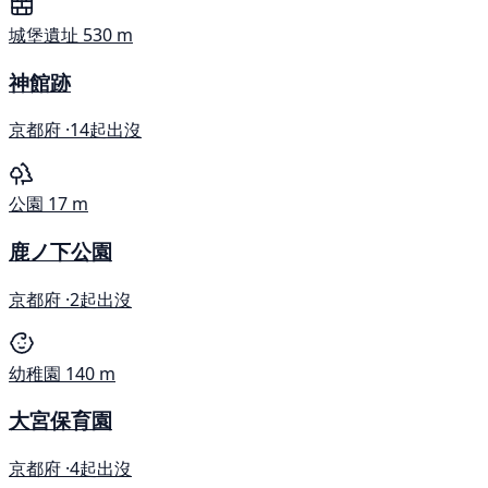
城堡遺址
530 m
神館跡
京都府 ·
14起出沒
公園
17 m
鹿ノ下公園
京都府 ·
2起出沒
幼稚園
140 m
大宮保育園
京都府 ·
4起出沒