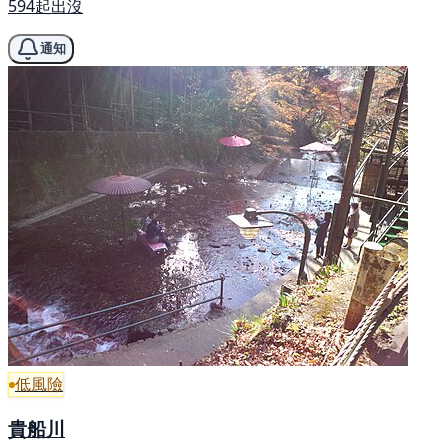
594起出沒
通知
低風險
貴船川