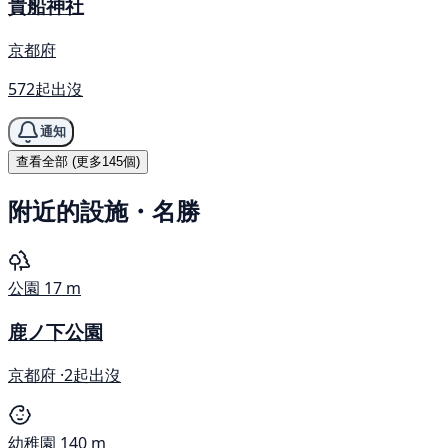
貴船神社
京都府
572起出沒
通知
查看全部 (更多145個)
附近的設施・名勝
公園
17 m
鹿ノ下公園
京都府 ·
2起出沒
幼稚園
140 m