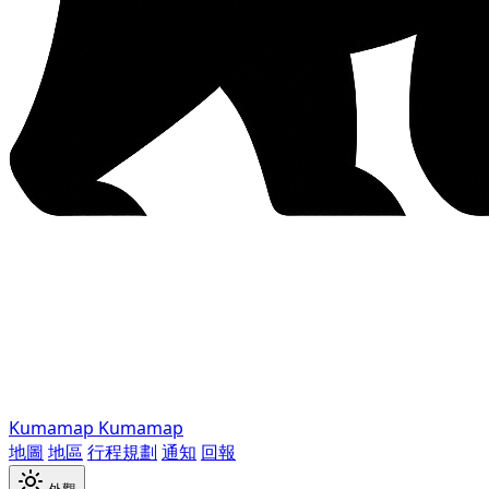
Kumamap
Kumamap
地圖
地區
行程規劃
通知
回報