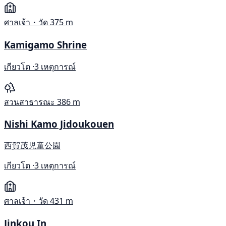
ศาลเจ้า・วัด
375 m
Kamigamo Shrine
เกียวโต ·
3 เหตุการณ์
สวนสาธารณะ
386 m
Nishi Kamo Jidoukouen
西賀茂児童公園
เกียวโต ·
3 เหตุการณ์
ศาลเจ้า・วัด
431 m
Jinkou In