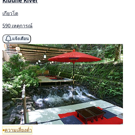
Kibune River
เกียวโต
590 เหตุการณ์
แจ้งเตือน
ความเสี่ยงต่ำ