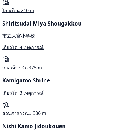
โรงเรียน
210 m
Shiritsudai Miya Shougakkou
市立大宮小学校
เกียวโต ·
4 เหตุการณ์
ศาลเจ้า・วัด
375 m
Kamigamo Shrine
เกียวโต ·
3 เหตุการณ์
สวนสาธารณะ
386 m
Nishi Kamo Jidoukouen