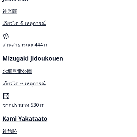
神光院
เกียวโต ·
5 เหตุการณ์
สวนสาธารณะ
444 m
Mizugaki Jidoukouen
水垣児童公園
เกียวโต ·
3 เหตุการณ์
ซากปราสาท
530 m
Kami Yakataato
神館跡