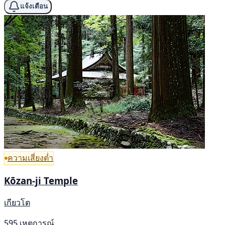
แจ้งเตือน
ความเสี่ยงต่ำ
Kōzan-ji Temple
เกียวโต
595 เหตุการณ์