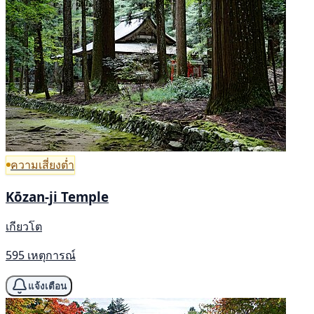
ความเสี่ยงต่ำ
Kōzan-ji Temple
เกียวโต
595 เหตุการณ์
แจ้งเตือน