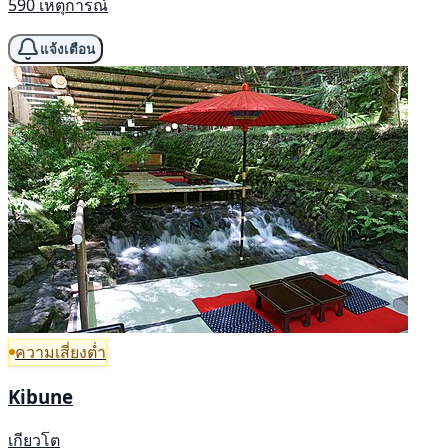
590 เหตุการณ์
แจ้งเตือน
ความเสี่ยงต่ำ
Kibune
เกียวโต