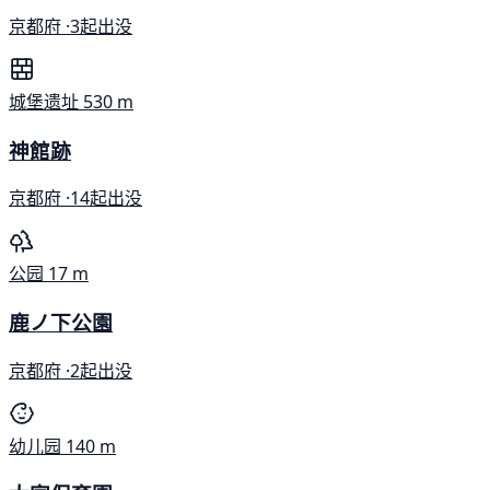
京都府 ·
3起出没
城堡遗址
530 m
神館跡
京都府 ·
14起出没
公园
17 m
鹿ノ下公園
京都府 ·
2起出没
幼儿园
140 m