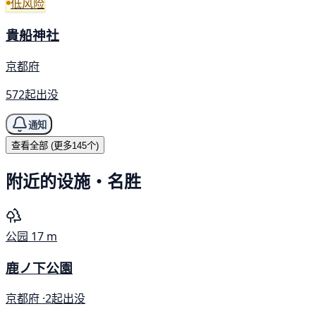
低风险
貴船神社
京都府
572起出没
通知
查看全部 (更多145个)
附近的设施・名胜
公园
17 m
鹿ノ下公園
京都府 ·
2起出没