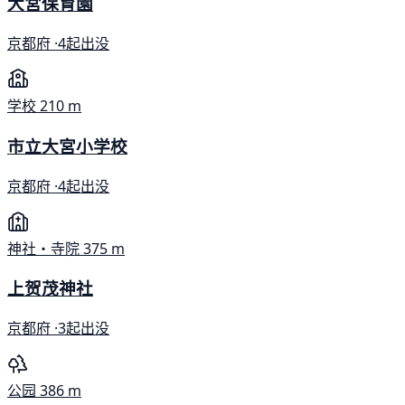
大宮保育園
京都府 ·
4起出没
学校
210 m
市立大宮小学校
京都府 ·
4起出没
神社・寺院
375 m
上贺茂神社
京都府 ·
3起出没
公园
386 m