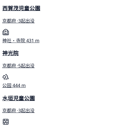
西賀茂児童公園
京都府 ·
3起出没
神社・寺院
431 m
神光院
京都府 ·
5起出没
公园
444 m
水垣児童公園
京都府 ·
3起出没