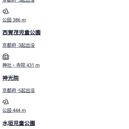
公园
386 m
西賀茂児童公園
京都府 ·
3起出没
神社・寺院
431 m
神光院
京都府 ·
5起出没
公园
444 m
水垣児童公園