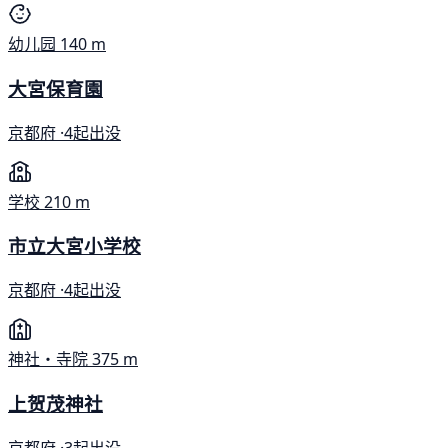
幼儿园
140 m
大宮保育園
京都府 ·
4起出没
学校
210 m
市立大宮小学校
京都府 ·
4起出没
神社・寺院
375 m
上贺茂神社
京都府 ·
3起出没