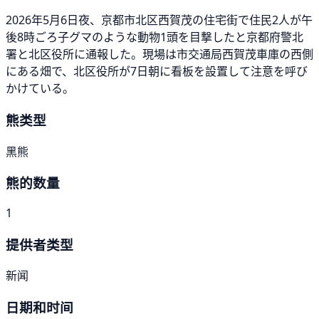
2026年5月6日夜、京都市北区西賀茂の住宅街で住民2人が午
後8時ごろ子グマのような動物1頭を目撃したと京都府警北
署と北区役所に通報した。現場は市交通局西賀茂車庫の西側
にある畑で、北区役所が7日朝に看板を設置して注意を呼び
かけている。
熊类型
黑熊
熊的数量
1
提供者类型
新闻
日期和时间