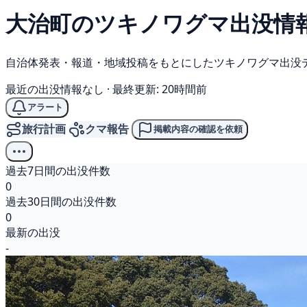
大治町の
ツキノワグマ
出没情
自治体発表・報道・地域投稿をもとにしたツキノワグマ出没
最近の出没情報なし
·
最終更新: 20時間前
アラート
旅行計画
クマ報告
掲載内容の確認を依頼
過去7日間の出没件数
0
過去30日間の出没件数
0
最新の出没
-