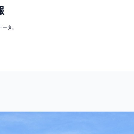
報
データ。