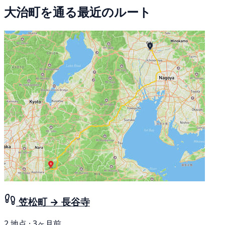
大治町を通る最近のルート
笠松町 → 長谷寺
2 地点 · 3ヶ月前