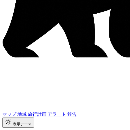
マップ
地域
旅行計画
アラート
報告
表示テーマ