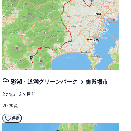
彩湖・道満グリーンパーク → 御殿場市
2 地点 · 2ヶ月前
20 閲覧
保存