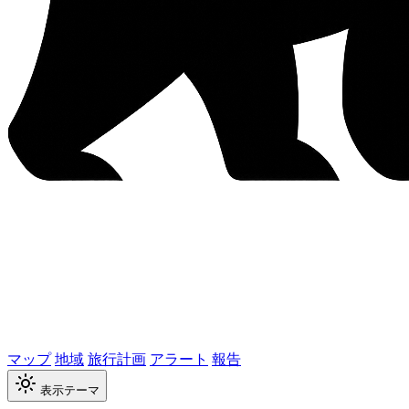
マップ
地域
旅行計画
アラート
報告
表示テーマ