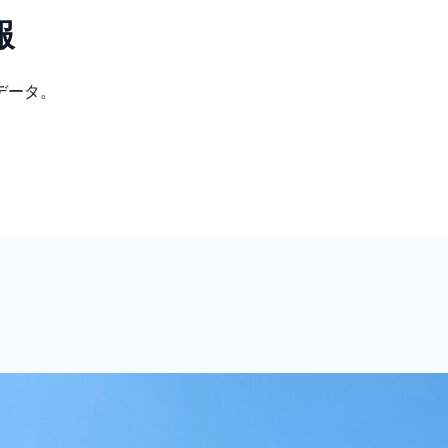
報
データ。