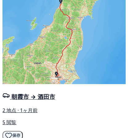
朝霞市 → 酒田市
2 地点 · 1ヶ月前
5 閲覧
保存