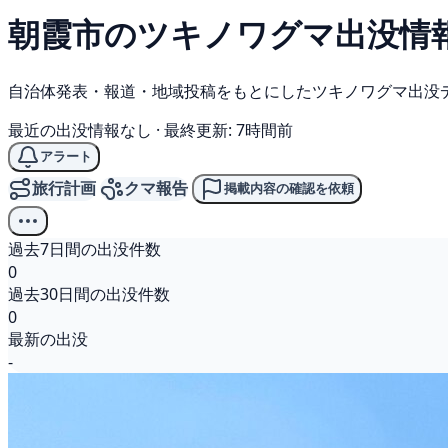
朝霞市の
ツキノワグマ
出没情
自治体発表・報道・地域投稿をもとにしたツキノワグマ出没
最近の出没情報なし
·
最終更新: 7時間前
アラート
旅行計画
クマ報告
掲載内容の確認を依頼
過去7日間の出没件数
0
過去30日間の出没件数
0
最新の出没
-