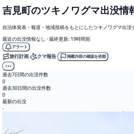
吉見町の
ツキノワグマ
出没情
自治体発表・報道・地域投稿をもとにしたツキノワグマ出没
最近の出没情報なし
·
最終更新: 19時間前
アラート
旅行計画
クマ報告
掲載内容の確認を依頼
過去7日間の出没件数
0
過去30日間の出没件数
0
最新の出没
-