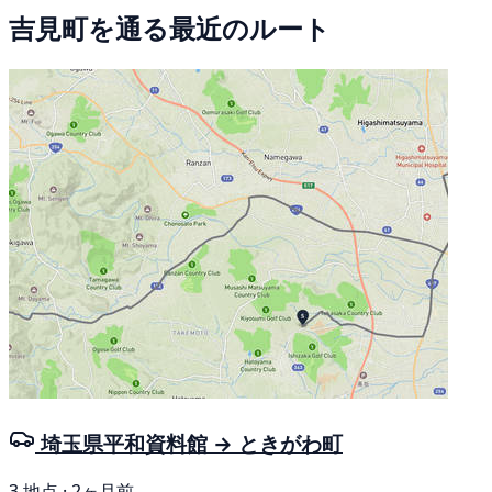
吉見町を通る最近のルート
埼玉県平和資料館 → ときがわ町
3 地点 · 2ヶ月前