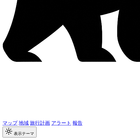
マップ
地域
旅行計画
アラート
報告
表示テーマ