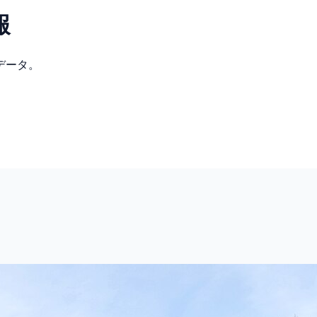
報
データ。