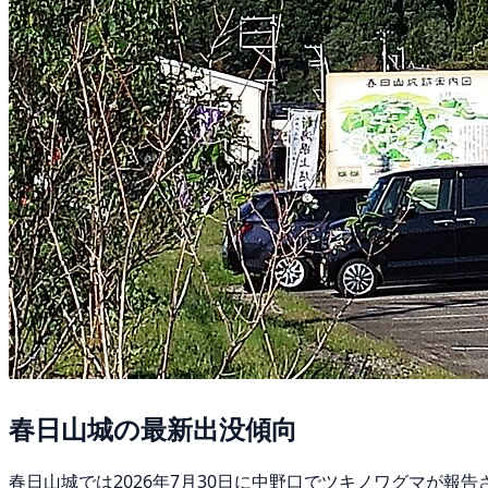
春日山城の最新出没傾向
春日山城では2026年7月30日に中野口でツキノワグマが報