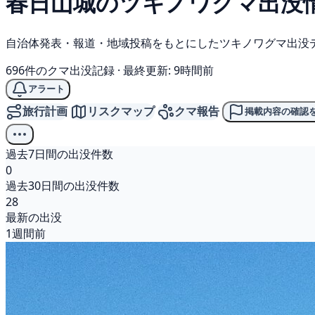
春日山城の
ツキノワグマ
出没
自治体発表・報道・地域投稿をもとにしたツキノワグマ出没
696件のクマ出没記録
·
最終更新: 9時間前
アラート
旅行計画
リスクマップ
クマ報告
掲載内容の確認
過去7日間の出没件数
0
過去30日間の出没件数
28
最新の出没
1週間前