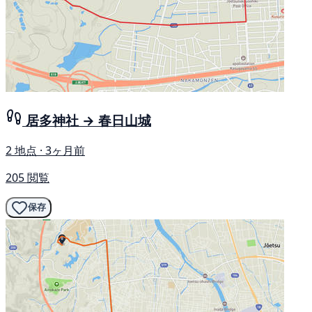
居多神社 → 春日山城
2 地点 · 3ヶ月前
205 閲覧
保存