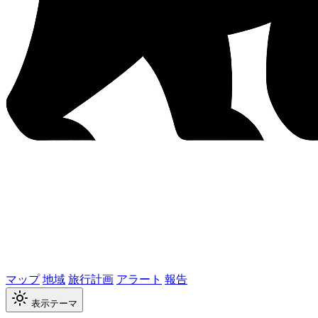
マップ
地域
旅行計画
アラート
報告
表示テーマ