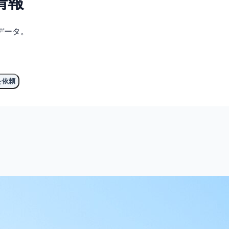
情報
データ。
を依頼