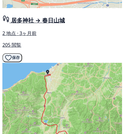
居多神社 → 春日山城
2 地点 · 3ヶ月前
205 閲覧
保存