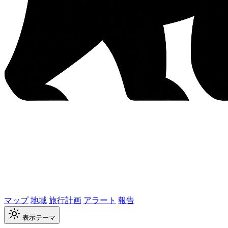
マップ
地域
旅行計画
アラート
報告
表示テーマ