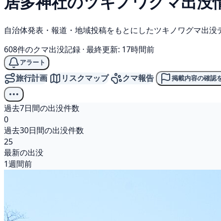
居多神社の
ツキノワグマ
出没
自治体発表・報道・地域投稿をもとにしたツキノワグマ出没
608件のクマ出没記録
·
最終更新: 17時間前
アラート
旅行計画
リスクマップ
クマ報告
掲載内容の確認
過去7日間の出没件数
0
過去30日間の出没件数
25
最新の出没
1週間前