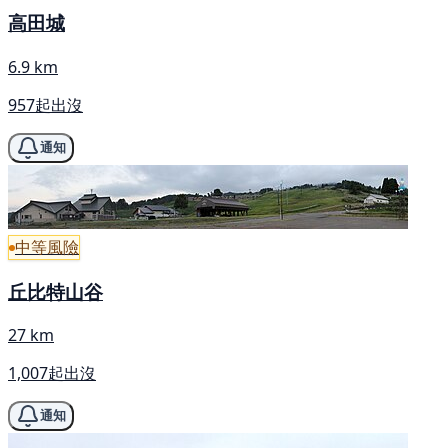
高田城
6.9 km
957起出沒
通知
中等風險
丘比特山谷
27 km
1,007起出沒
通知