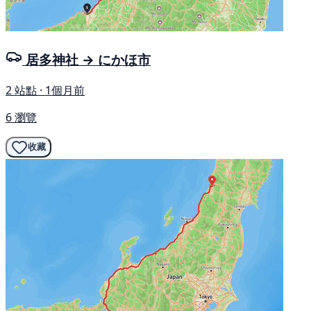
居多神社 → にかほ市
2 站點 · 1個月前
6 瀏覽
收藏