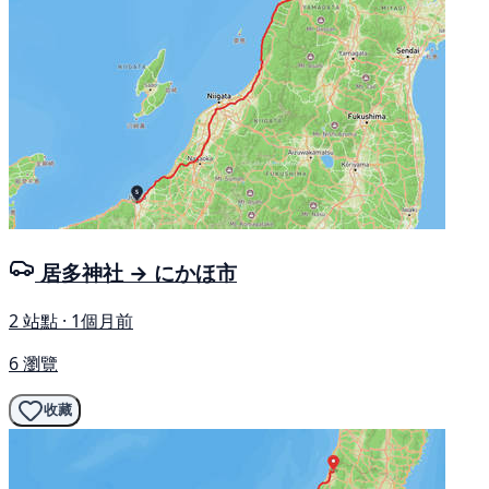
居多神社 → にかほ市
2 站點 · 1個月前
6 瀏覽
收藏