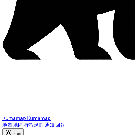
Kumamap
Kumamap
地圖
地區
行程規劃
通知
回報