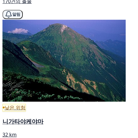
170건의 출몰
알림
낮은 위험
니가타야케야마
32 km