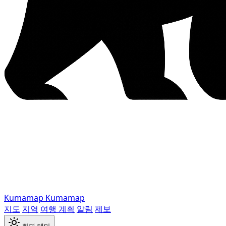
Kumamap
Kumamap
지도
지역
여행 계획
알림
제보