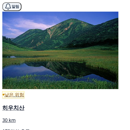
알림
낮은 위험
히우치산
30 km