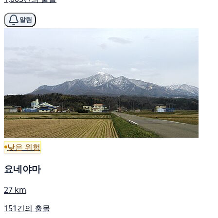
알림
낮은 위험
요네야마
27 km
151건의 출몰