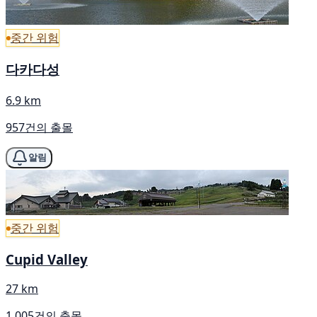
중간 위험
다카다성
6.9 km
957건의 출몰
알림
중간 위험
Cupid Valley
27 km
1,005건의 출몰