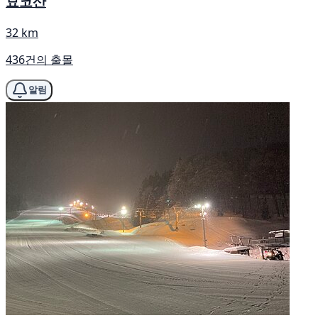
묘코산
32 km
436건의 출몰
알림