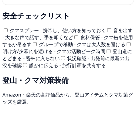
安全チェックリスト
クマスプレー - 携帯し、使い方を知っておく
音を出す
- 大きな声で話す、手を叩くなど
食料保管 - クマ缶を使用
するか吊るす
グループで移動 - クマは大人数を避ける
明け方/夕暮れを避ける - クマの活動ピーク時間
登山道に
とどまる - 密林に入らない
状況確認 - 出発前に最新の出
没を確認
誰かに伝える - 旅行計画を共有する
登山・クマ対策装備
Amazon・楽天の高評価品から、登山アイテムとクマ対策グ
ッズを厳選。