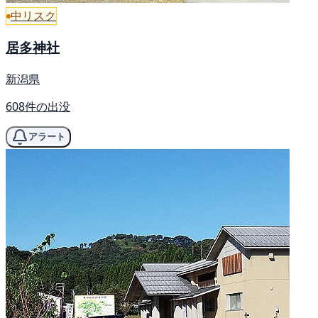
中リスク
居多神社
新潟県
608件の出没
アラート