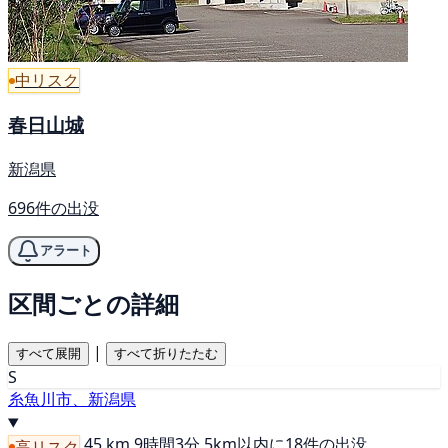
中リスク
春日山城
新潟県
696件の出没
アラート
区間ごとの詳細
|
すべて展開
すべて折りたたむ
S
糸魚川市、新潟県
45 km
9時間3分
5km以内に18件の出没
高リスク