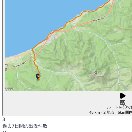
3D
ルートを3Dで
45 km
· 2 地点
· 5km
3
過去7日間の出没件数