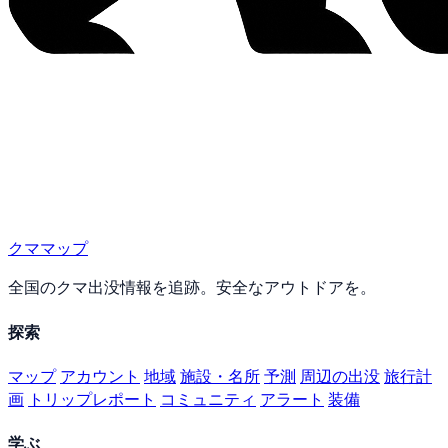
クママップ
全国のクマ出没情報を追跡。安全なアウトドアを。
探索
マップ
アカウント
地域
施設・名所
予測
周辺の出没
旅行計
画
トリップレポート
コミュニティ
アラート
装備
学ぶ