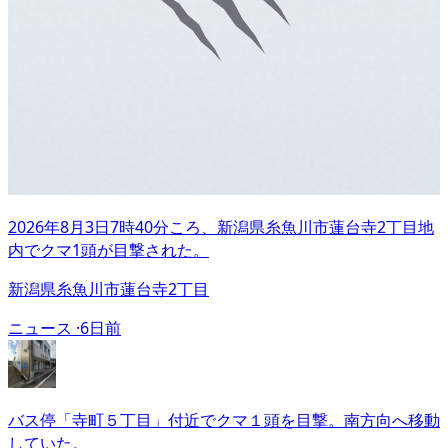
2026年8月3日7時40分ころ、新潟県糸魚川市蓮台寺2丁目地
内でクマ1頭が目撃された。
新潟県糸魚川市蓮台寺2丁目
ニュース ·
6日前
バス停「寺町５丁目」付近でクマ１頭を目撃。南方向へ移動
していた。