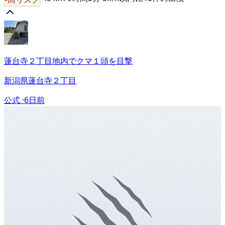
蓮台寺２丁目地内でクマ１頭を目撃
新潟県蓮台寺２丁目
公式 ·
6日前