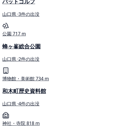
パットゴルフ
山口県 ·
3件の出没
公園
717 m
蜂ヶ峯総合公園
山口県 ·
2件の出没
博物館・美術館
734 m
和木町歴史資料館
山口県 ·
4件の出没
神社・寺院
818 m