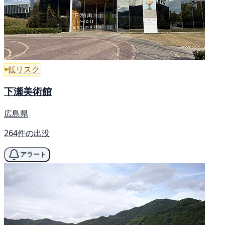
低リスク
下瀬美術館
広島県
264件の出没
アラート