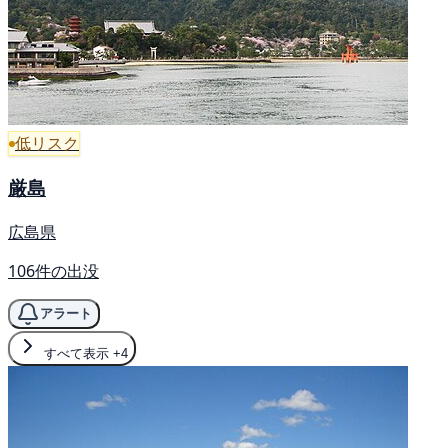
低リスク
厳島
広島県
106件の出没
アラート
すべて表示
+4