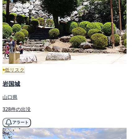
低リスク
岩国城
山口県
328件の出没
アラート