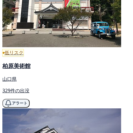
低リスク
柏原美術館
山口県
329件の出没
アラート