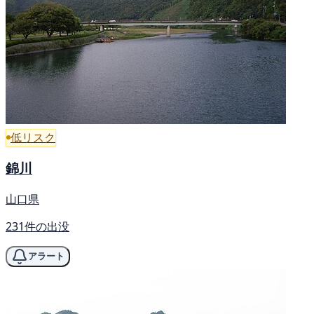
低リスク
錦川
山口県
231件の出没
アラート