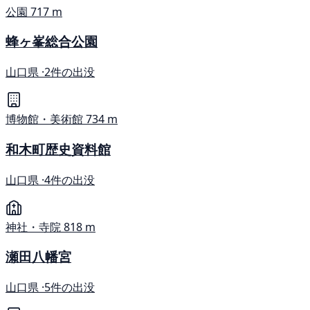
公園
717 m
蜂ヶ峯総合公園
山口県 ·
2件の出没
博物館・美術館
734 m
和木町歴史資料館
山口県 ·
4件の出没
神社・寺院
818 m
瀬田八幡宮
山口県 ·
5件の出没