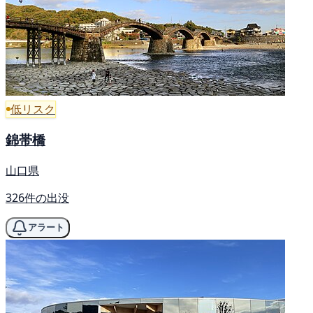
低リスク
錦帯橋
山口県
326件の出没
アラート