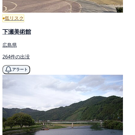
低リスク
下瀬美術館
広島県
264件の出没
アラート