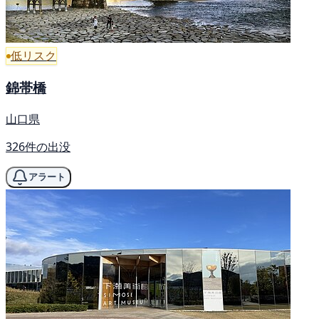
低リスク
錦帯橋
山口県
326件の出没
アラート