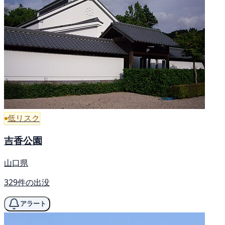
低リスク
吉香公園
山口県
329件の出没
アラート