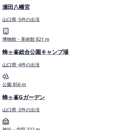
瀬田八幡宮
山口県 ·
5件の出没
博物館・美術館
821 m
蜂ヶ峯総合公園キャンプ場
山口県 ·
4件の出没
公園
856 m
蜂ヶ峯Gガーデン
山口県 ·
2件の出没
神社・寺院
322 m