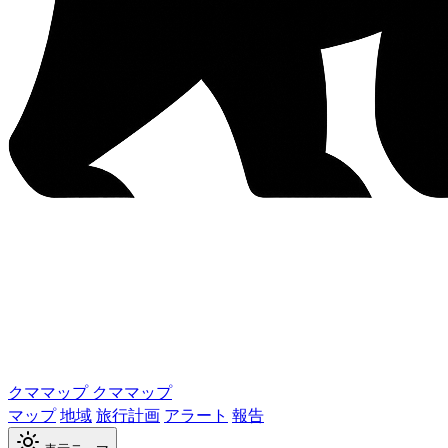
クママップ
クママップ
マップ
地域
旅行計画
アラート
報告