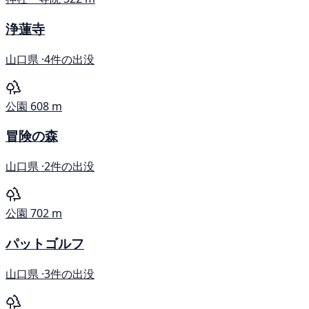
浄蓮寺
山口県 ·
4件の出没
公園
608 m
冒険の森
山口県 ·
2件の出没
公園
702 m
パットゴルフ
山口県 ·
3件の出没