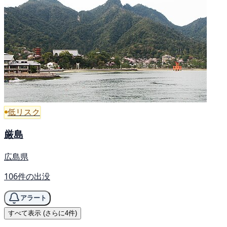
低リスク
厳島
広島県
106件の出没
アラート
すべて表示 (さらに4件)