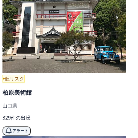
低リスク
柏原美術館
山口県
329件の出没
アラート