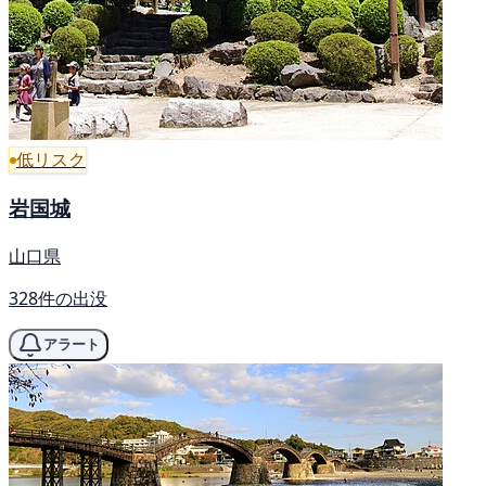
低リスク
岩国城
山口県
328件の出没
アラート