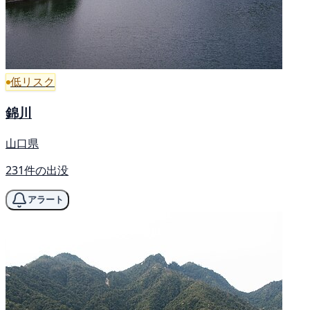
低リスク
錦川
山口県
231件の出没
アラート