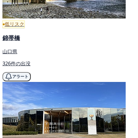
低リスク
錦帯橋
山口県
326件の出没
アラート