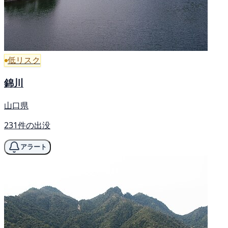
低リスク
錦川
山口県
231件の出没
アラート