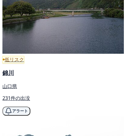
低リスク
錦川
山口県
231件の出没
アラート