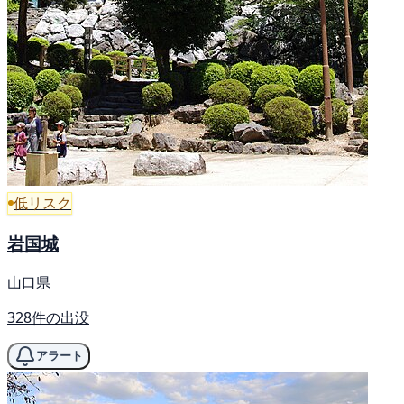
低リスク
岩国城
山口県
328件の出没
アラート