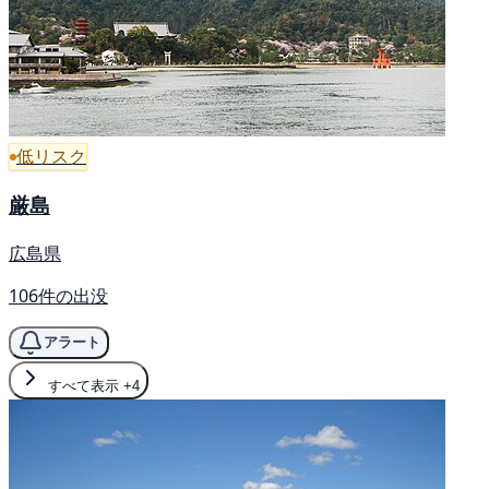
低リスク
厳島
広島県
106件の出没
アラート
すべて表示
+4