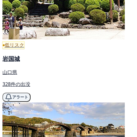
低リスク
岩国城
山口県
328件の出没
アラート