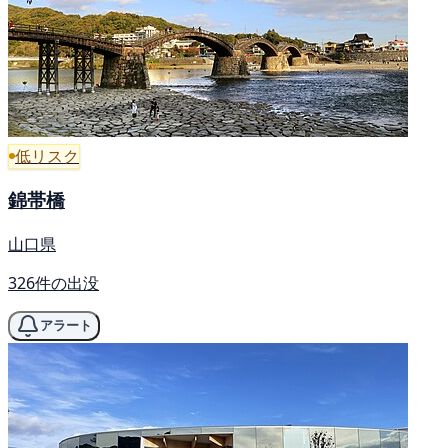
低リスク
錦帯橋
山口県
326件の出没
アラート