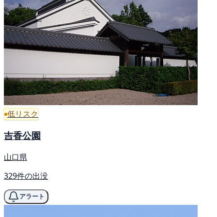
低リスク
吉香公園
山口県
329件の出没
アラート