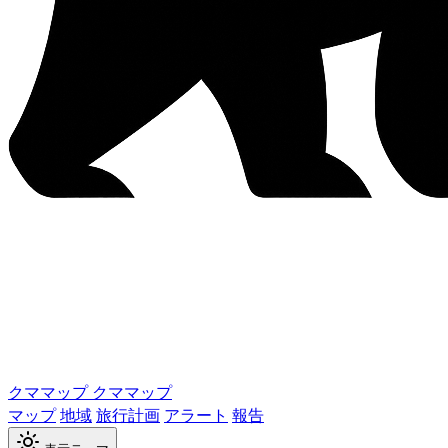
クママップ
クママップ
マップ
地域
旅行計画
アラート
報告