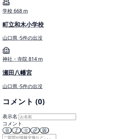
学校
668 m
町立和木小学校
山口県 ·
5件の出没
神社・寺院
814 m
瀬田八幡宮
山口県 ·
5件の出没
コメント (0)
表示名
コメント