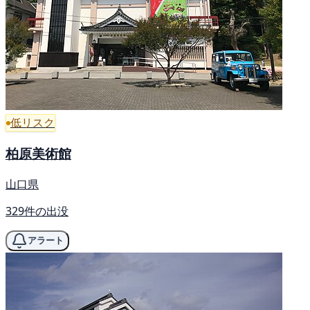
低リスク
柏原美術館
山口県
329件の出没
アラート