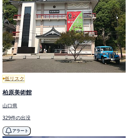
低リスク
柏原美術館
山口県
329件の出没
アラート