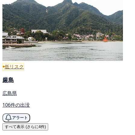
低リスク
厳島
広島県
106件の出没
アラート
すべて表示 (さらに4件)