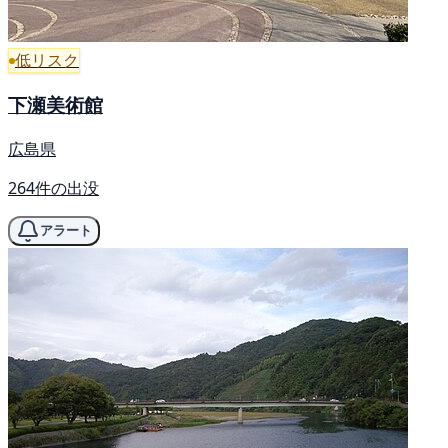
低リスク
下瀬美術館
広島県
264件の出没
アラート