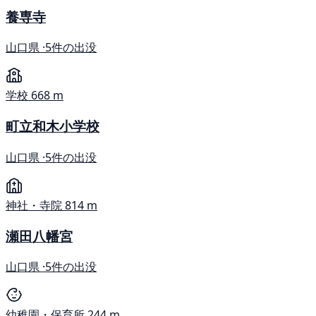
養専寺
山口県 ·
5件の出没
学校
668 m
町立和木小学校
山口県 ·
5件の出没
神社・寺院
814 m
瀬田八幡宮
山口県 ·
5件の出没
幼稚園・保育所
244 m