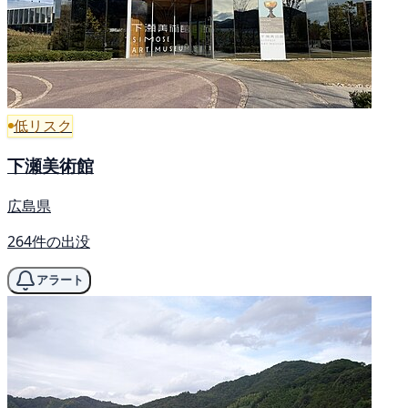
低リスク
下瀬美術館
広島県
264件の出没
アラート