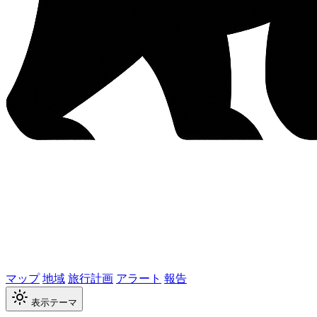
マップ
地域
旅行計画
アラート
報告
表示テーマ