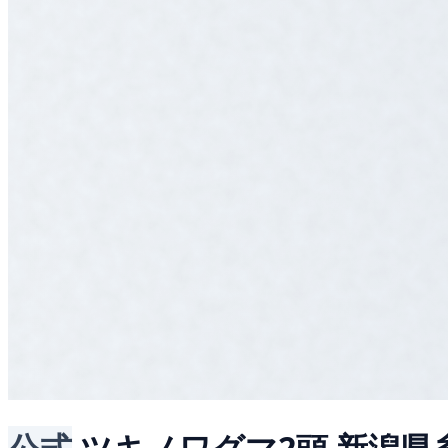
公式
ツキノワグマ2頭
新潟県