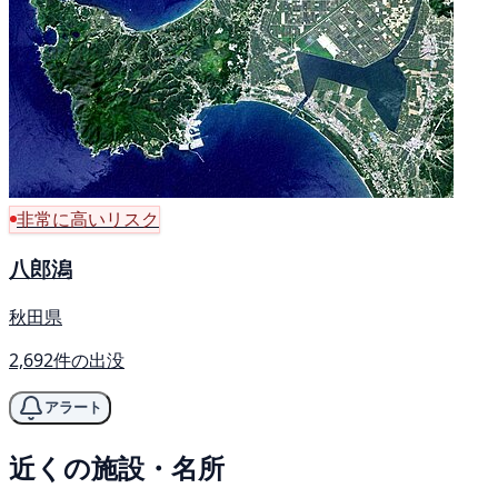
非常に高いリスク
八郎潟
秋田県
2,692件の出没
アラート
近くの施設・名所