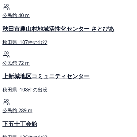
公民館
40 m
秋田市農山村地域活性化センター さとぴあ
秋田県 ·
107件の出没
公民館
72 m
上新城地区コミュニティセンター
秋田県 ·
108件の出没
公民館
289 m
下五十丁会館