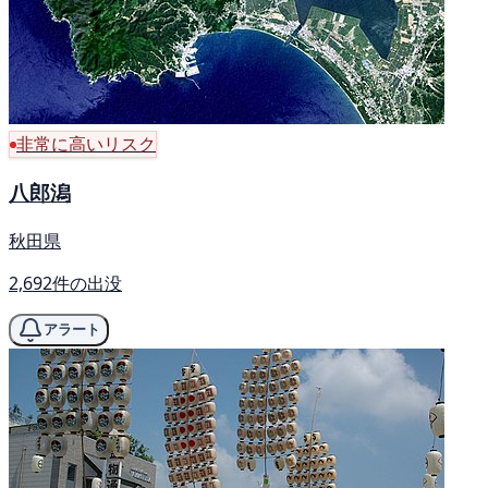
非常に高いリスク
八郎潟
秋田県
2,692件の出没
アラート