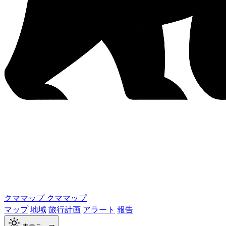
クママップ
クママップ
マップ
地域
旅行計画
アラート
報告