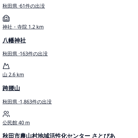
秋田県 ·
61件の出没
神社・寺院
1.2 km
八幡神社
秋田県 ·
163件の出没
山
2.6 km
跨腰山
秋田県 ·
1,863件の出没
公民館
40 m
秋田市農山村地域活性化センター さとぴあ