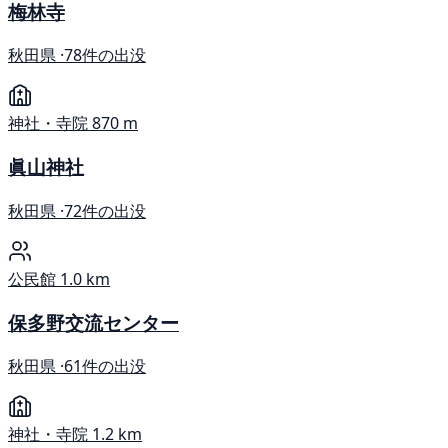
梅林寺
秋田県 ·
78件の出没
神社・寺院
870 m
眞山神社
秋田県 ·
72件の出没
公民館
1.0 km
保多野交流センター
秋田県 ·
61件の出没
神社・寺院
1.2 km