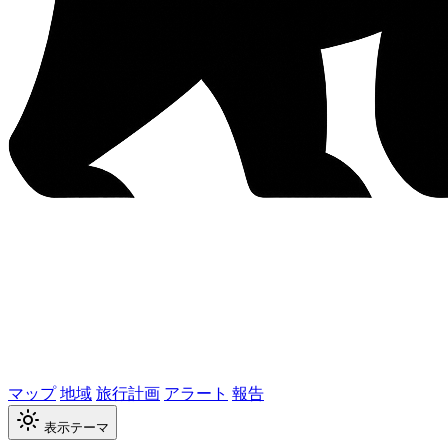
マップ
地域
旅行計画
アラート
報告
表示テーマ