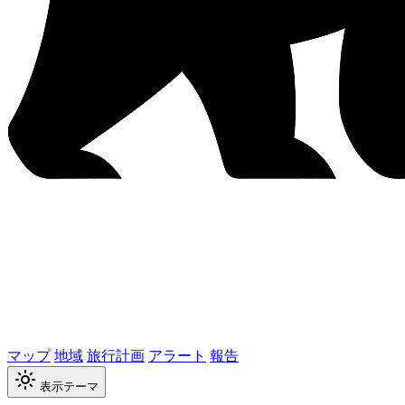
マップ
地域
旅行計画
アラート
報告
表示テーマ