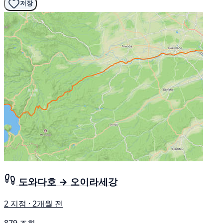
저장
도와다호 → 오이라세강
2 지점 · 2개월 전
879 조회