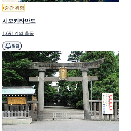
중간 위험
시모키타반도
1,691건의 출몰
알림