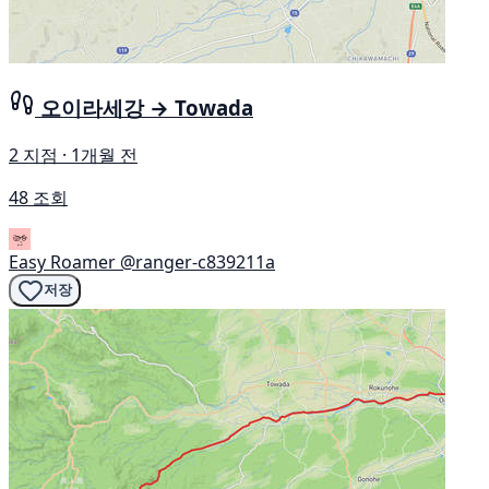
오이라세강 → Towada
2 지점 · 1개월 전
48 조회
Easy Roamer
@ranger-c839211a
저장