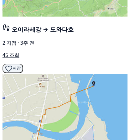
오이라세강 → 도와다호
2 지점 · 3주 전
45 조회
저장