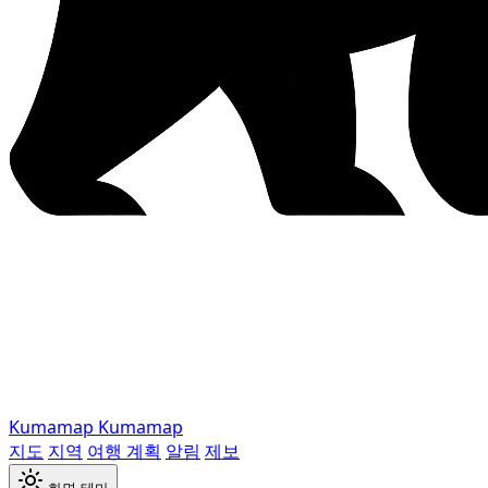
Kumamap
Kumamap
지도
지역
여행 계획
알림
제보