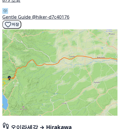
Gentle Guide
@hiker-d7c40176
저장
오이라세강 → Hirakawa