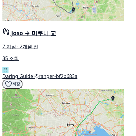
Joso → 미쿠니 교
7 지점 · 2개월 전
35 조회
Daring Guide
@ranger-bf2b683a
저장