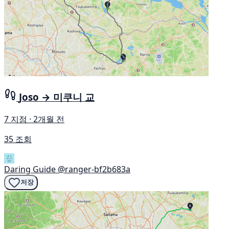
Joso → 미쿠니 교
7 지점 · 2개월 전
35 조회
Daring Guide
@ranger-bf2b683a
저장