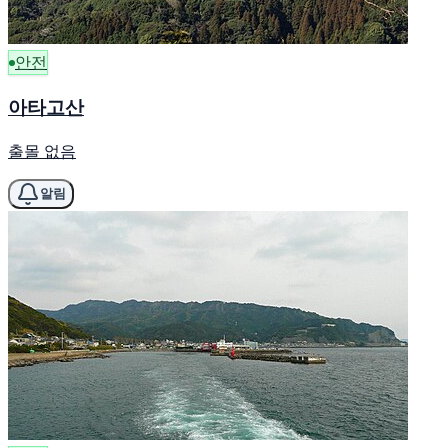
안전
아타고산
출몰 없음
알림