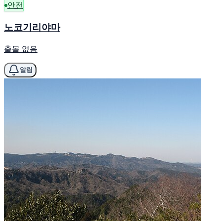
안전
노코기리야마
출몰 없음
알림