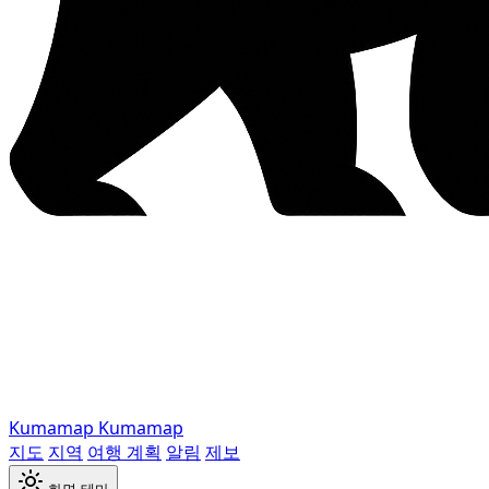
Kumamap
Kumamap
지도
지역
여행 계획
알림
제보