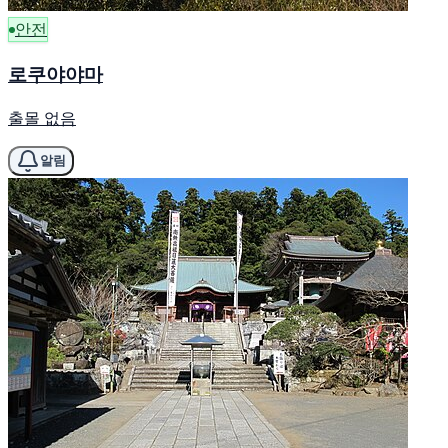
안전
로쿠야야마
출몰 없음
알림