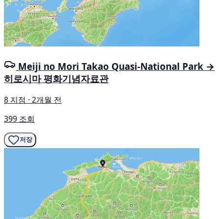
Meiji no Mori Takao Quasi-National Park →
히로시마 평화기념자료관
8 지점 · 2개월 전
399 조회
저장