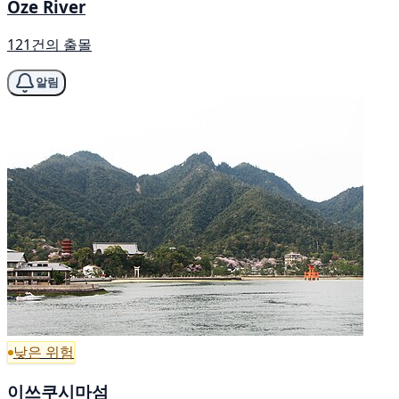
Oze River
121건의 출몰
알림
낮은 위험
이쓰쿠시마섬