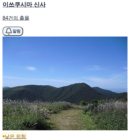
이쓰쿠시마 신사
84건의 출몰
알림
낮은 위험