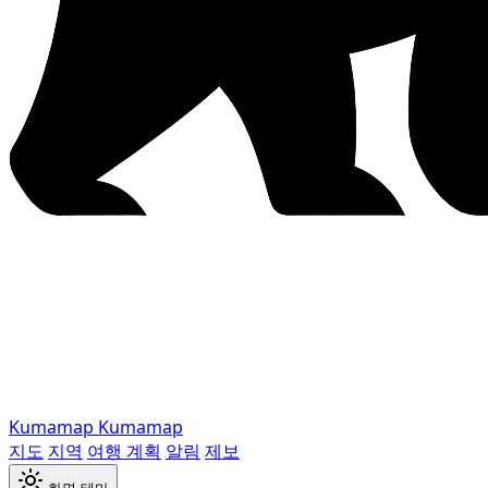
Kumamap
Kumamap
지도
지역
여행 계획
알림
제보