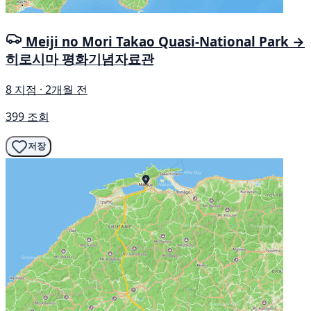
Meiji no Mori Takao Quasi-National Park →
히로시마 평화기념자료관
8 지점 · 2개월 전
399 조회
저장