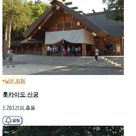
낮은 위험
홋카이도 신궁
1,761건의 출몰
알림