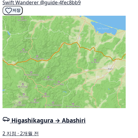
Swift Wanderer
@guide-4fec8bb9
저장
Higashikagura → Abashiri
2 지점 · 2개월 전