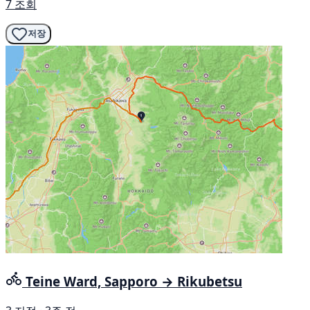
7 조회
저장
Teine Ward, Sapporo → Rikubetsu