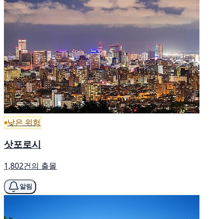
낮은 위험
삿포로시
1,802건의 출몰
알림