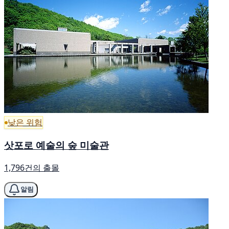
낮은 위험
삿포로 예술의 숲 미술관
1,796건의 출몰
알림