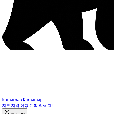
Kumamap
Kumamap
지도
지역
여행 계획
알림
제보