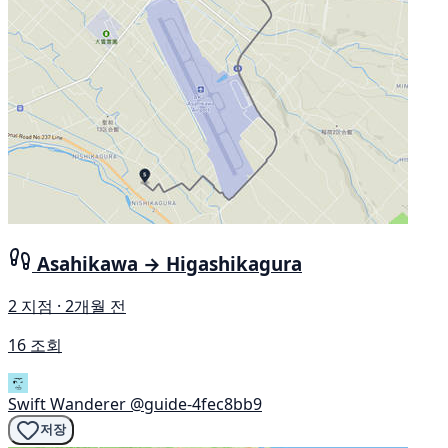
Asahikawa → Higashikagura
2 지점 · 2개월 전
16 조회
Swift Wanderer
@guide-4fec8bb9
저장