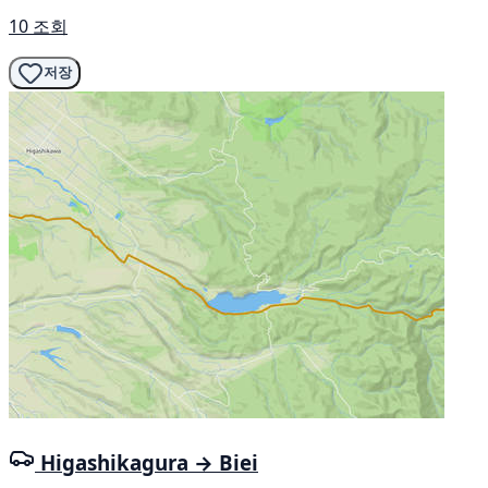
10 조회
저장
Higashikagura → Biei