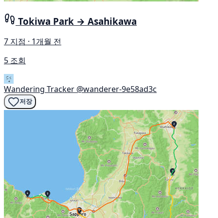
Tokiwa Park → Asahikawa
7 지점 · 1개월 전
5 조회
Wandering Tracker
@wanderer-9e58ad3c
저장