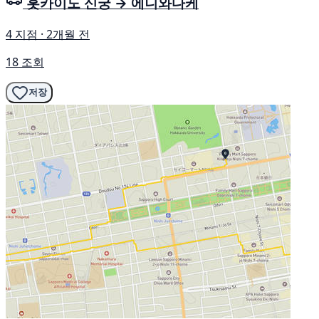
홋카이도 신궁 → 에니와다케
4 지점 · 2개월 전
18 조회
저장