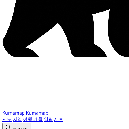
Kumamap
Kumamap
지도
지역
여행 계획
알림
제보