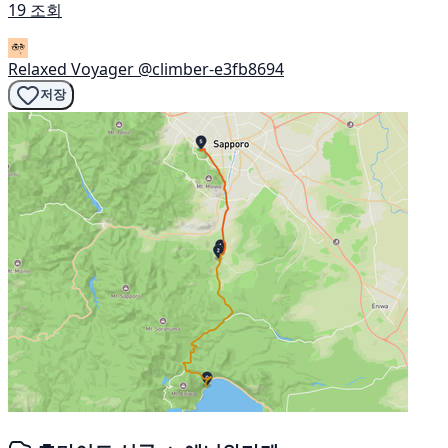
19 조회
Relaxed Voyager
@climber-e3fb8694
저장