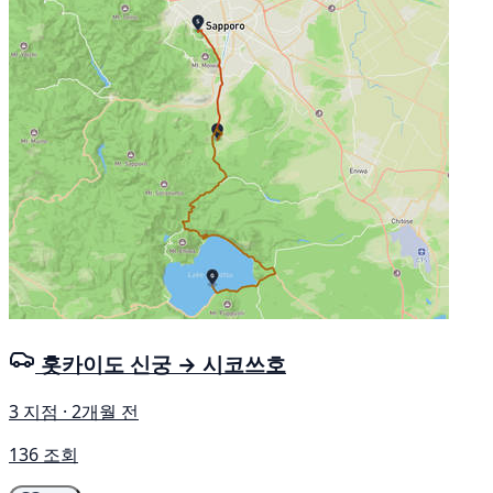
홋카이도 신궁 → 시코쓰호
3 지점 · 2개월 전
136 조회