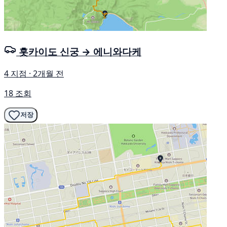
홋카이도 신궁 → 에니와다케
4 지점 · 2개월 전
18 조회
저장