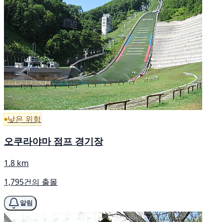
낮은 위험
오쿠라야마 점프 경기장
1.8 km
1,795건의 출몰
알림