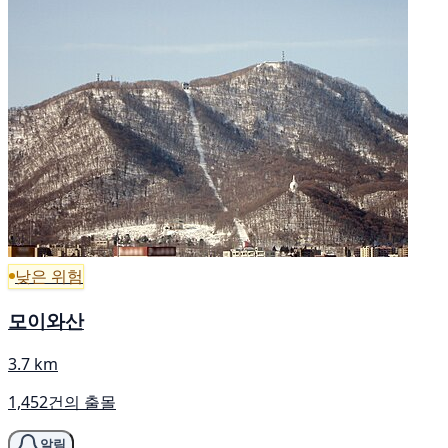
낮은 위험
모이와산
3.7 km
1,452건의 출몰
알림