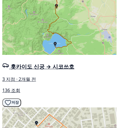
홋카이도 신궁 → 시코쓰호
3 지점 · 2개월 전
136 조회
저장