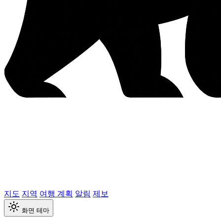
지도
지역
여행 계획
알림
제보
화면 테마