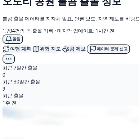
오도리 공원
불곰
출몰 정보
불곰 출몰 데이터를 지자체 발표, 언론 보도, 지역 제보를 바탕
1,704건의 곰 출몰 기록
·
마지막 업데이트: 1시간 전
알림
여행 계획
위험 지도
곰 제보
데이터 문제 신고
최근 7일간 출몰
0
최근 30일간 출몰
9
최근 출몰
1주 전