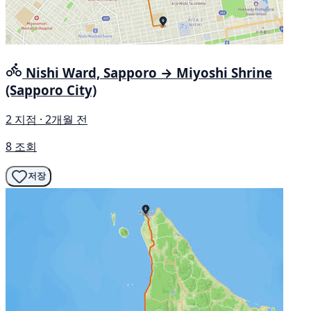
Nishi Ward, Sapporo → Miyoshi Shrine
(Sapporo City)
2 지점 · 2개월 전
8 조회
저장