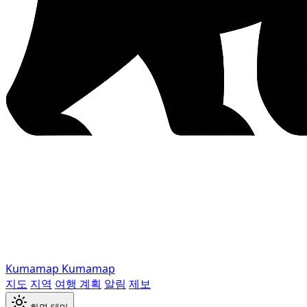
Kumamap
Kumamap
지도
지역
여행 계획
알림
제보