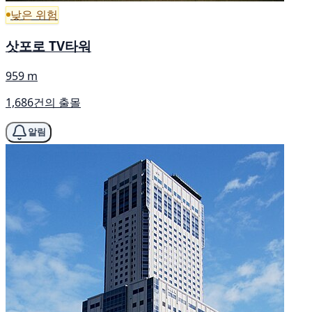
낮은 위험
삿포로 TV타워
959 m
1,686건의 출몰
알림