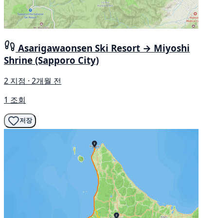
Asarigawaonsen Ski Resort → Miyoshi
Shrine (Sapporo City)
2 지점 · 2개월 전
1 조회
저장