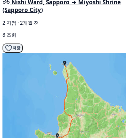
Nishi Ward, Sapporo → Miyoshi Shrine
(Sapporo City)
2 지점 · 2개월 전
8 조회
저장