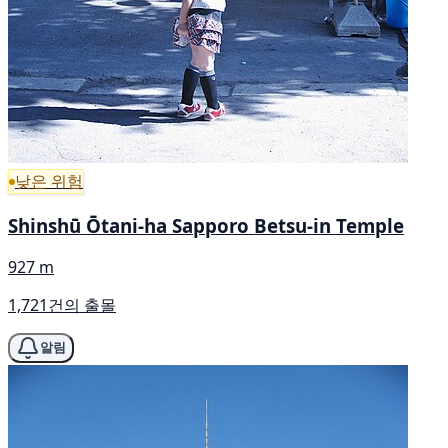
낮은 위험
Shinshū Ōtani-ha Sapporo Betsu-in Temple
927 m
1,721건의 출몰
알림