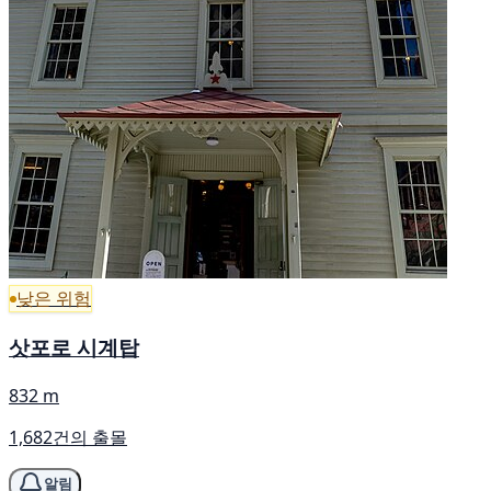
낮은 위험
삿포로 시계탑
832 m
1,682건의 출몰
알림