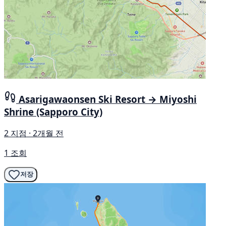
Asarigawaonsen Ski Resort → Miyoshi
Shrine (Sapporo City)
2 지점 · 2개월 전
1 조회
저장