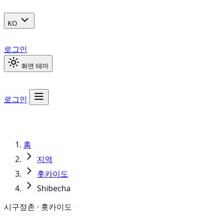
KO
로그인
화면 테마
로그인
홈
지역
홋카이도
Shibecha
시구정촌 · 홋카이도