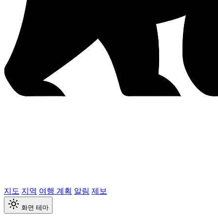
지도
지역
여행 계획
알림
제보
화면 테마