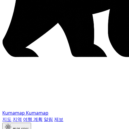
Kumamap
Kumamap
지도
지역
여행 계획
알림
제보