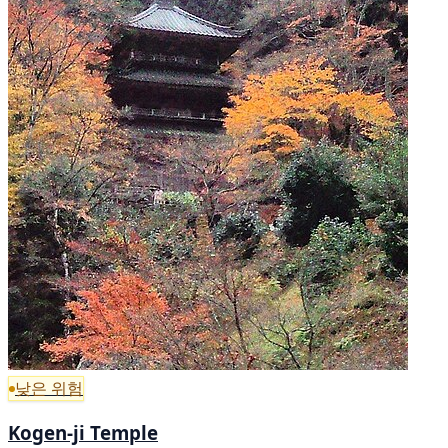
낮은 위험
Kogen-ji Temple