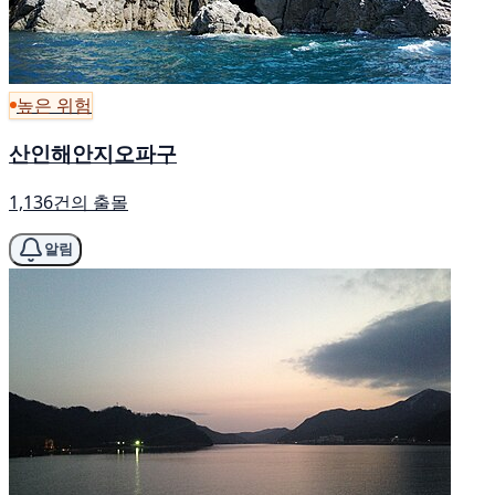
높은 위험
산인해안지오파구
1,136건의 출몰
알림