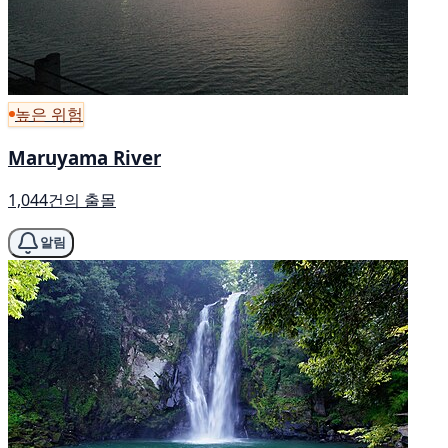
높은 위험
Maruyama River
1,044건의 출몰
알림