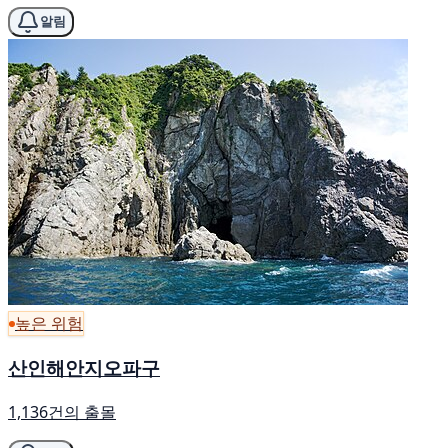
알림
높은 위험
산인해안지오파구
1,136건의 출몰