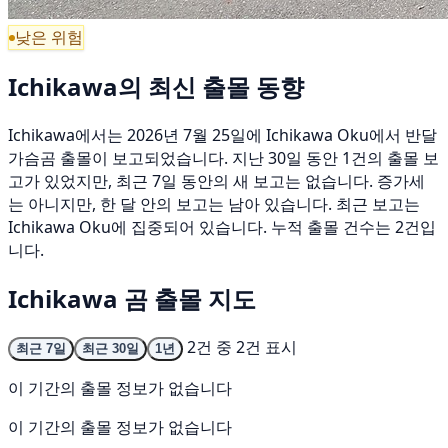
낮은 위험
Ichikawa의 최신 출몰 동향
Ichikawa에서는 2026년 7월 25일에 Ichikawa Oku에서 반달
가슴곰 출몰이 보고되었습니다. 지난 30일 동안 1건의 출몰 보
고가 있었지만, 최근 7일 동안의 새 보고는 없습니다. 증가세
는 아니지만, 한 달 안의 보고는 남아 있습니다. 최근 보고는
Ichikawa Oku에 집중되어 있습니다. 누적 출몰 건수는 2건입
니다.
Ichikawa 곰 출몰 지도
2건 중 2건 표시
최근 7일
최근 30일
1년
이 기간의 출몰 정보가 없습니다
이 기간의 출몰 정보가 없습니다