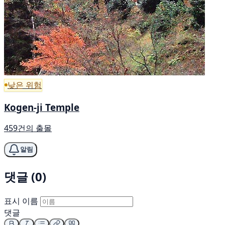
낮은 위험
Kogen-ji Temple
459건의 출몰
알림
댓글 (0)
표시 이름
댓글