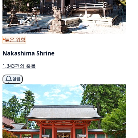
높은 위험
Nakashima Shrine
1,343건의 출몰
알림