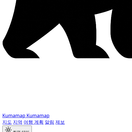
Kumamap
Kumamap
지도
지역
여행 계획
알림
제보