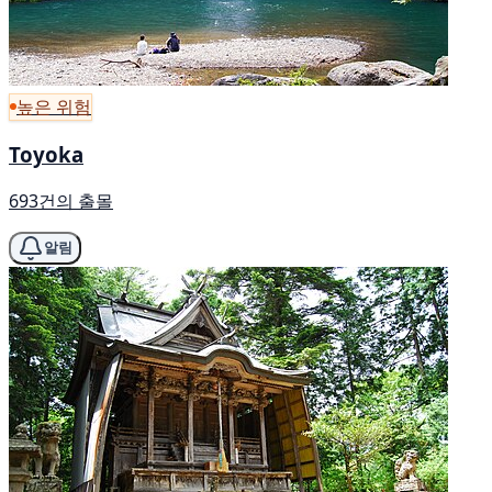
높은 위험
Toyoka
693건의 출몰
알림