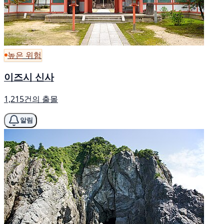
높은 위험
이즈시 신사
1,215건의 출몰
알림