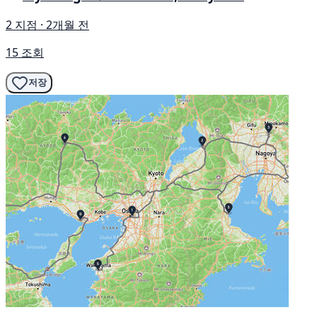
2 지점 · 2개월 전
15 조회
저장