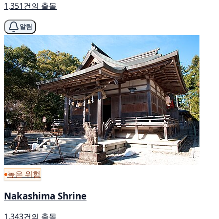
1,351건의 출몰
알림
높은 위험
Nakashima Shrine
1,343건의 출몰