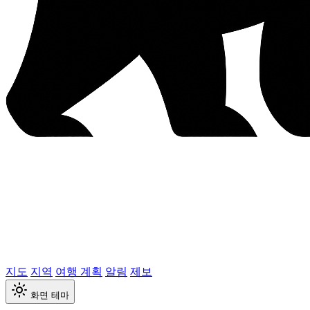
지도
지역
여행 계획
알림
제보
화면 테마