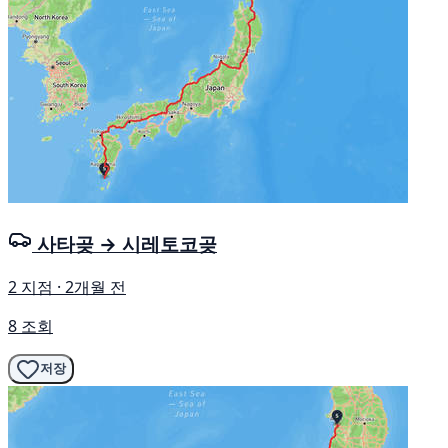
사타곶 → 시레토코곶
2 지점 · 2개월 전
8 조회
저장