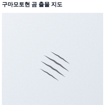
구마모토현 곰 출몰 지도