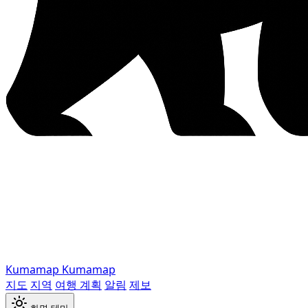
Kumamap
Kumamap
지도
지역
여행 계획
알림
제보