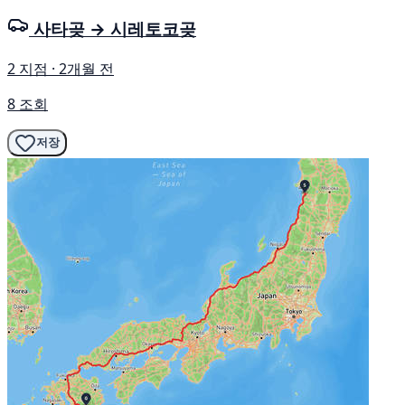
사타곶 → 시레토코곶
2 지점 · 2개월 전
8 조회
저장