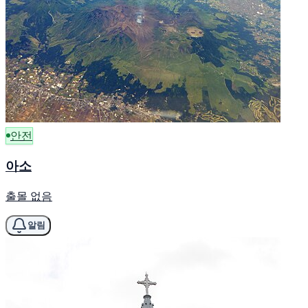
안전
아소
출몰 없음
알림