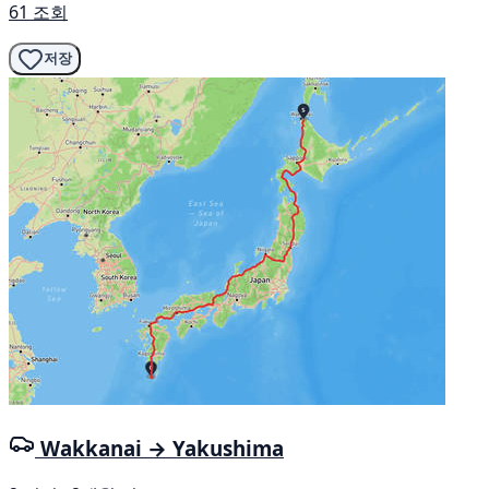
61 조회
저장
Wakkanai → Yakushima